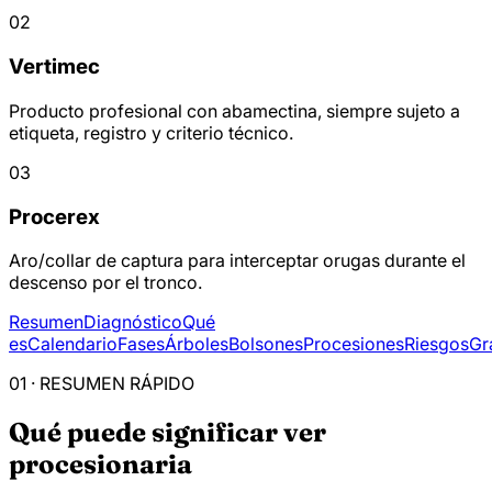
02
Vertimec
Producto profesional con abamectina, siempre sujeto a
etiqueta, registro y criterio técnico.
03
Procerex
Aro/collar de captura para interceptar orugas durante el
descenso por el tronco.
Resumen
Diagnóstico
Qué
es
Calendario
Fases
Árboles
Bolsones
Procesiones
Riesgos
Gr
01 · RESUMEN RÁPIDO
Qué puede significar ver
procesionaria