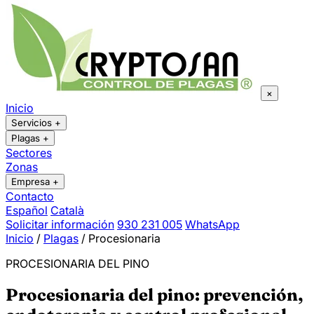
×
Inicio
Servicios
+
Plagas
+
Sectores
Zonas
Empresa
+
Contacto
Español
Català
Solicitar información
930 231 005
WhatsApp
Inicio
/
Plagas
/
Procesionaria
PROCESIONARIA DEL PINO
Procesionaria del pino: prevención,