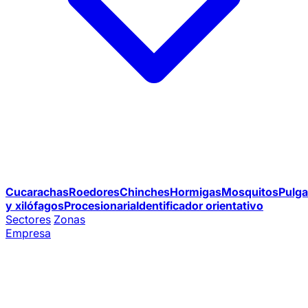
Cucarachas
Roedores
Chinches
Hormigas
Mosquitos
Pulga
y xilófagos
Procesionaria
Identificador orientativo
Sectores
Zonas
Empresa