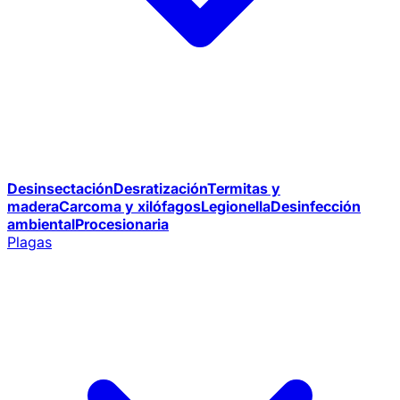
Desinsectación
Desratización
Termitas y
madera
Carcoma y xilófagos
Legionella
Desinfección
ambiental
Procesionaria
Plagas