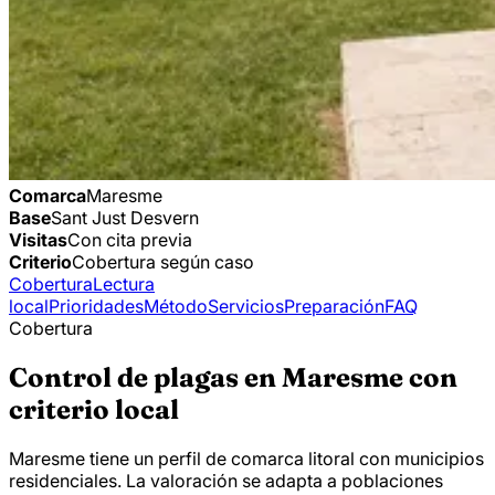
Comarca
Maresme
Base
Sant Just Desvern
Visitas
Con cita previa
Criterio
Cobertura según caso
Cobertura
Lectura
local
Prioridades
Método
Servicios
Preparación
FAQ
Cobertura
Control de plagas en Maresme con
criterio local
Maresme tiene un perfil de comarca litoral con municipios
residenciales. La valoración se adapta a poblaciones