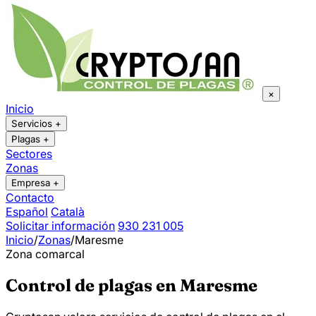
×
Inicio
Servicios
+
Plagas
+
Sectores
Zonas
Empresa
+
Contacto
Español
Català
Solicitar información
930 231 005
Inicio
/
Zonas
/
Maresme
Zona comarcal
Control de plagas en Maresme