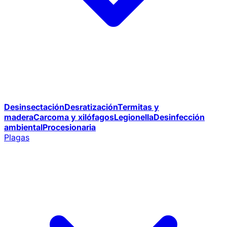
Desinsectación
Desratización
Termitas y
madera
Carcoma y xilófagos
Legionella
Desinfección
ambiental
Procesionaria
Plagas