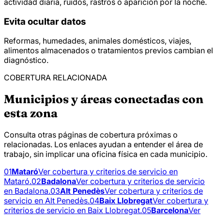
actividad diaria, ruidos, rastros o aparición por la noche.
Evita ocultar datos
Reformas, humedades, animales domésticos, viajes,
alimentos almacenados o tratamientos previos cambian el
diagnóstico.
COBERTURA RELACIONADA
Municipios y áreas conectadas con
esta zona
Consulta otras páginas de cobertura próximas o
relacionadas. Los enlaces ayudan a entender el área de
trabajo, sin implicar una oficina física en cada municipio.
01
Mataró
Ver cobertura y criterios de servicio en
Mataró.
02
Badalona
Ver cobertura y criterios de servicio
en Badalona.
03
Alt Penedès
Ver cobertura y criterios de
servicio en Alt Penedès.
04
Baix Llobregat
Ver cobertura y
criterios de servicio en Baix Llobregat.
05
Barcelona
Ver