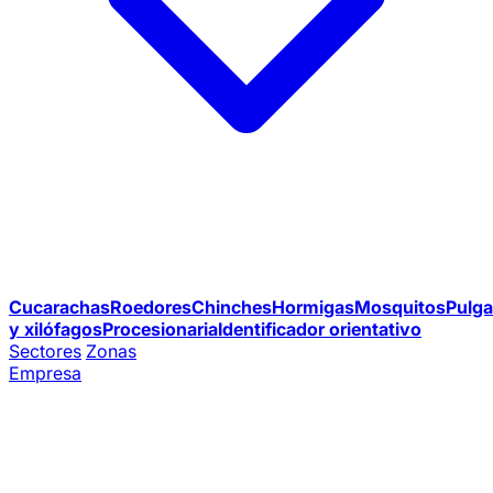
Cucarachas
Roedores
Chinches
Hormigas
Mosquitos
Pulga
y xilófagos
Procesionaria
Identificador orientativo
Sectores
Zonas
Empresa