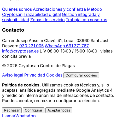
Quiénes somos
Acreditaciones y confianza
Método
Cryptosan
Trazabilidad digital
Gestión integrada y
sostenibilidad
Zonas de servicio
Trabaja con nosotros
Contacto
Carrer Josep Anselm Clavé, 41, Local, 08960 Sant Just
Desvern
930 231 005
WhatsApp 691 371 767
info@cryptosan.es
L-V 08:00-13:00 / 15:00-18:00 · visitas
con cita previa
© 2026 Cryptosan Control de Plagas
Aviso legal
Privacidad
Cookies
Configurar cookies
Política de cookies.
Utilizamos cookies técnicas y, si lo
aceptas, analítica agregada mediante Google Analytics 4
y medición interna anónima de interacciones de contacto.
Puedes aceptar, rechazar o configurar tu elección.
Rechazar
Configurar
Aceptar todas
Llamar
WhatsApp