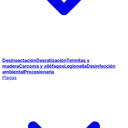
Desinsectación
Desratización
Termitas y
madera
Carcoma y xilófagos
Legionella
Desinfección
ambiental
Procesionaria
Plagas