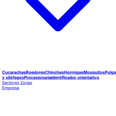
Cucarachas
Roedores
Chinches
Hormigas
Mosquitos
Pulga
y xilófagos
Procesionaria
Identificador orientativo
Sectores
Zonas
Empresa