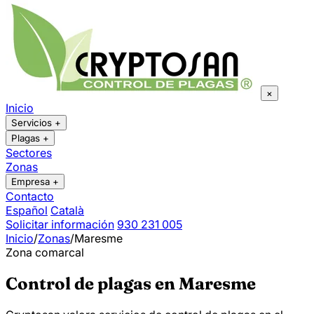
×
Inicio
Servicios
+
Plagas
+
Sectores
Zonas
Empresa
+
Contacto
Español
Català
Solicitar información
930 231 005
Inicio
/
Zonas
/
Maresme
Zona comarcal
Control de plagas en Maresme