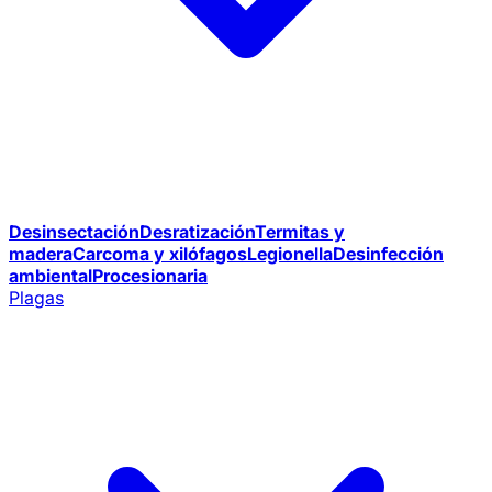
Desinsectación
Desratización
Termitas y
madera
Carcoma y xilófagos
Legionella
Desinfección
ambiental
Procesionaria
Plagas