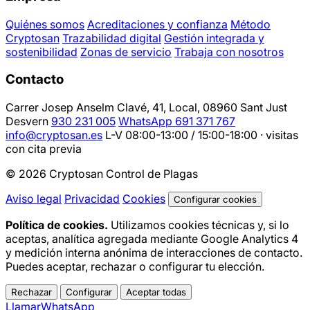
Quiénes somos
Acreditaciones y confianza
Método
Cryptosan
Trazabilidad digital
Gestión integrada y
sostenibilidad
Zonas de servicio
Trabaja con nosotros
Contacto
Carrer Josep Anselm Clavé, 41, Local, 08960 Sant Just
Desvern
930 231 005
WhatsApp 691 371 767
info@cryptosan.es
L-V 08:00-13:00 / 15:00-18:00 · visitas
con cita previa
© 2026 Cryptosan Control de Plagas
Aviso legal
Privacidad
Cookies
Configurar cookies
Política de cookies.
Utilizamos cookies técnicas y, si lo
aceptas, analítica agregada mediante Google Analytics 4
y medición interna anónima de interacciones de contacto.
Puedes aceptar, rechazar o configurar tu elección.
Rechazar
Configurar
Aceptar todas
Llamar
WhatsApp