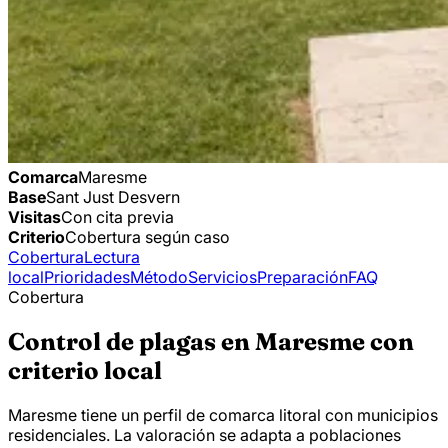
Comarca
Maresme
Base
Sant Just Desvern
Visitas
Con cita previa
Criterio
Cobertura según caso
Cobertura
Lectura
local
Prioridades
Método
Servicios
Preparación
FAQ
Cobertura
Control de plagas en Maresme con
criterio local
Maresme tiene un perfil de comarca litoral con municipios
residenciales. La valoración se adapta a poblaciones