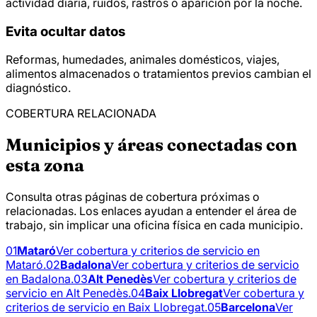
actividad diaria, ruidos, rastros o aparición por la noche.
Evita ocultar datos
Reformas, humedades, animales domésticos, viajes,
alimentos almacenados o tratamientos previos cambian el
diagnóstico.
COBERTURA RELACIONADA
Municipios y áreas conectadas con
esta zona
Consulta otras páginas de cobertura próximas o
relacionadas. Los enlaces ayudan a entender el área de
trabajo, sin implicar una oficina física en cada municipio.
01
Mataró
Ver cobertura y criterios de servicio en
Mataró.
02
Badalona
Ver cobertura y criterios de servicio
en Badalona.
03
Alt Penedès
Ver cobertura y criterios de
servicio en Alt Penedès.
04
Baix Llobregat
Ver cobertura y
criterios de servicio en Baix Llobregat.
05
Barcelona
Ver