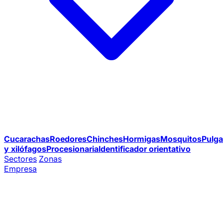
Cucarachas
Roedores
Chinches
Hormigas
Mosquitos
Pulga
y xilófagos
Procesionaria
Identificador orientativo
Sectores
Zonas
Empresa