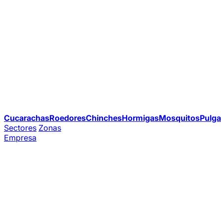
Cucarachas
Roedores
Chinches
Hormigas
Mosquitos
Pulga
Sectores
Zonas
Empresa