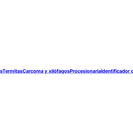
s
Termitas
Carcoma y xilófagos
Procesionaria
Identificador 