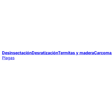
Desinsectación
Desratización
Termitas y madera
Carcoma 
Plagas