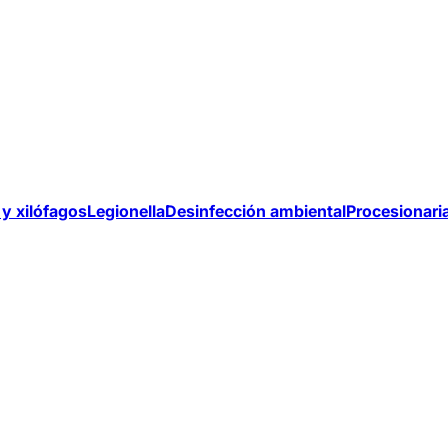
y xilófagos
Legionella
Desinfección ambiental
Procesionari