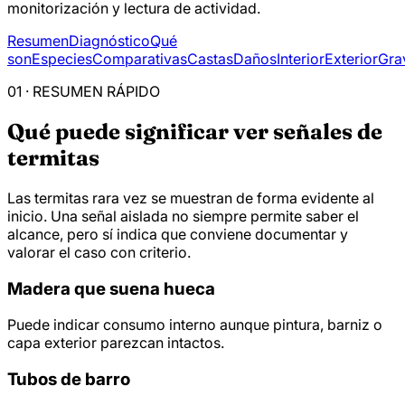
monitorización y lectura de actividad.
Resumen
Diagnóstico
Qué
son
Especies
Comparativas
Castas
Daños
Interior
Exterior
Gra
01 · RESUMEN RÁPIDO
Qué puede significar ver señales de
termitas
Las termitas rara vez se muestran de forma evidente al
inicio. Una señal aislada no siempre permite saber el
alcance, pero sí indica que conviene documentar y
valorar el caso con criterio.
Madera que suena hueca
Puede indicar consumo interno aunque pintura, barniz o
capa exterior parezcan intactos.
Tubos de barro