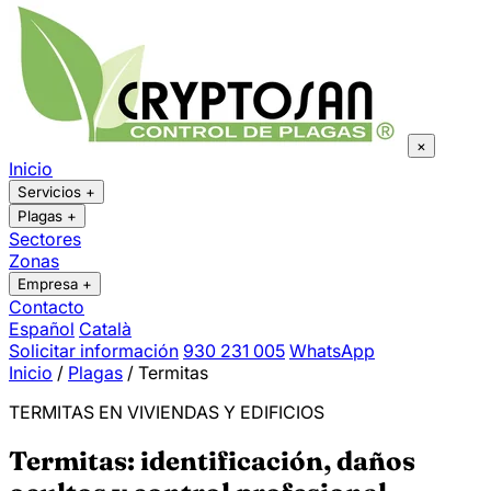
×
Inicio
Servicios
+
Plagas
+
Sectores
Zonas
Empresa
+
Contacto
Español
Català
Solicitar información
930 231 005
WhatsApp
Inicio
/
Plagas
/
Termitas
TERMITAS EN VIVIENDAS Y EDIFICIOS
Termitas: identificación, daños