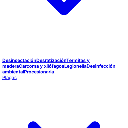
Desinsectación
Desratización
Termitas y
madera
Carcoma y xilófagos
Legionella
Desinfección
ambiental
Procesionaria
Plagas