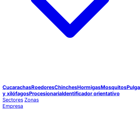
Cucarachas
Roedores
Chinches
Hormigas
Mosquitos
Pulga
y xilófagos
Procesionaria
Identificador orientativo
Sectores
Zonas
Empresa