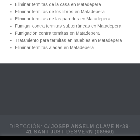
Eliminar termitas de la casa en Matadepera
Eliminar termitas de los libros en Matadepera
Eliminar termitas de las paredes en Matadepera
Fumigar contra termitas subterráneas en Matadepera
Fumigación contra termitas en Matadepera
Tratamiento para termitas en muebles en Matadepera
Eliminar termitas aladas en Matadepera
DIRECCIÓN:
C/ JOSEP ANSELM CLAVE Nº39-
41 SANT JUST DESVERN (08960)
Cryptosan ® - Control de Plagas