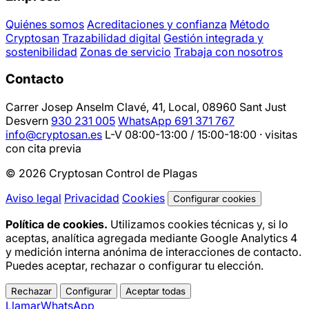
Quiénes somos
Acreditaciones y confianza
Método
Cryptosan
Trazabilidad digital
Gestión integrada y
sostenibilidad
Zonas de servicio
Trabaja con nosotros
Contacto
Carrer Josep Anselm Clavé, 41, Local, 08960 Sant Just
Desvern
930 231 005
WhatsApp 691 371 767
info@cryptosan.es
L-V 08:00-13:00 / 15:00-18:00 · visitas
con cita previa
© 2026 Cryptosan Control de Plagas
Aviso legal
Privacidad
Cookies
Configurar cookies
Política de cookies.
Utilizamos cookies técnicas y, si lo
aceptas, analítica agregada mediante Google Analytics 4
y medición interna anónima de interacciones de contacto.
Puedes aceptar, rechazar o configurar tu elección.
Rechazar
Configurar
Aceptar todas
Llamar
WhatsApp