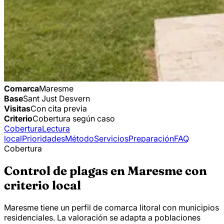
Comarca
Maresme
Base
Sant Just Desvern
Visitas
Con cita previa
Criterio
Cobertura según caso
Cobertura
Lectura
local
Prioridades
Método
Servicios
Preparación
FAQ
Cobertura
Control de plagas en Maresme con
criterio local
Maresme tiene un perfil de comarca litoral con municipios
residenciales. La valoración se adapta a poblaciones