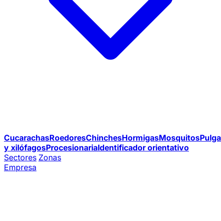
Cucarachas
Roedores
Chinches
Hormigas
Mosquitos
Pulga
y xilófagos
Procesionaria
Identificador orientativo
Sectores
Zonas
Empresa