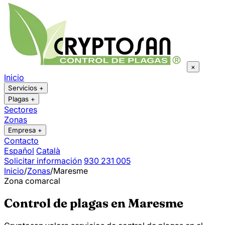
×
Inicio
Servicios
+
Plagas
+
Sectores
Zonas
Empresa
+
Contacto
Español
Català
Solicitar información
930 231 005
Inicio
/
Zonas
/
Maresme
Zona comarcal
Control de plagas en Maresme