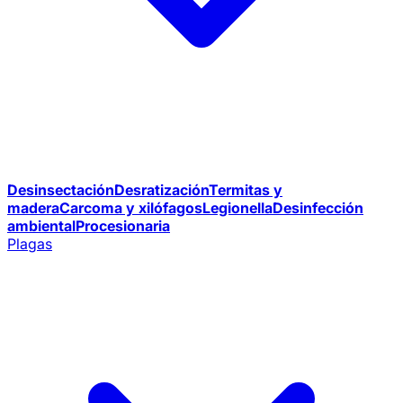
Desinsectación
Desratización
Termitas y
madera
Carcoma y xilófagos
Legionella
Desinfección
ambiental
Procesionaria
Plagas