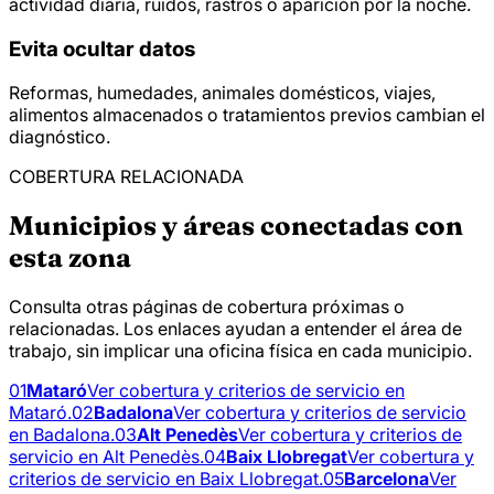
actividad diaria, ruidos, rastros o aparición por la noche.
Evita ocultar datos
Reformas, humedades, animales domésticos, viajes,
alimentos almacenados o tratamientos previos cambian el
diagnóstico.
COBERTURA RELACIONADA
Municipios y áreas conectadas con
esta zona
Consulta otras páginas de cobertura próximas o
relacionadas. Los enlaces ayudan a entender el área de
trabajo, sin implicar una oficina física en cada municipio.
01
Mataró
Ver cobertura y criterios de servicio en
Mataró.
02
Badalona
Ver cobertura y criterios de servicio
en Badalona.
03
Alt Penedès
Ver cobertura y criterios de
servicio en Alt Penedès.
04
Baix Llobregat
Ver cobertura y
criterios de servicio en Baix Llobregat.
05
Barcelona
Ver