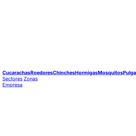
Cucarachas
Roedores
Chinches
Hormigas
Mosquitos
Pulga
Sectores
Zonas
Empresa