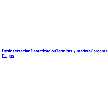
Desinsectación
Desratización
Termitas y madera
Carcoma 
Plagas