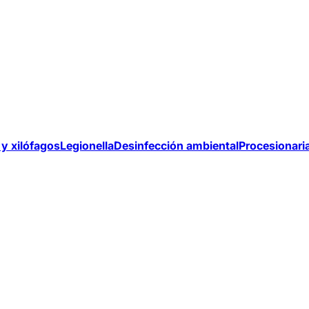
y xilófagos
Legionella
Desinfección ambiental
Procesionari