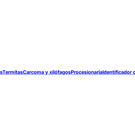
s
Termitas
Carcoma y xilófagos
Procesionaria
Identificador 