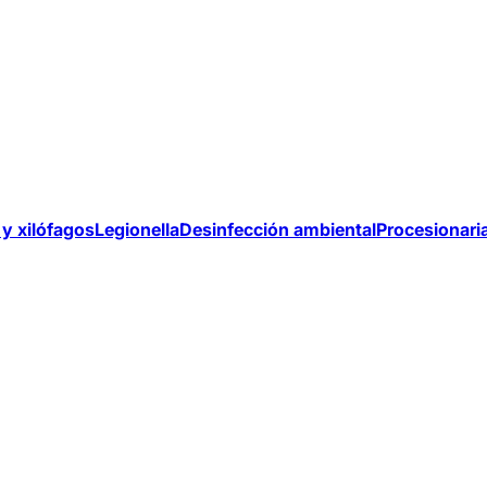
y xilófagos
Legionella
Desinfección ambiental
Procesionari