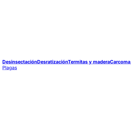
Desinsectación
Desratización
Termitas y madera
Carcoma 
Plagas