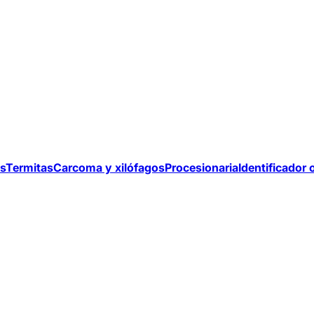
s
Termitas
Carcoma y xilófagos
Procesionaria
Identificador 