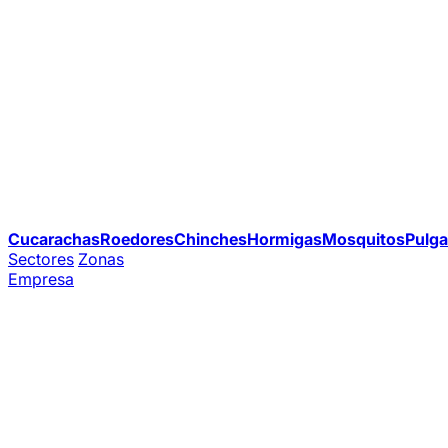
Cucarachas
Roedores
Chinches
Hormigas
Mosquitos
Pulga
Sectores
Zonas
Empresa