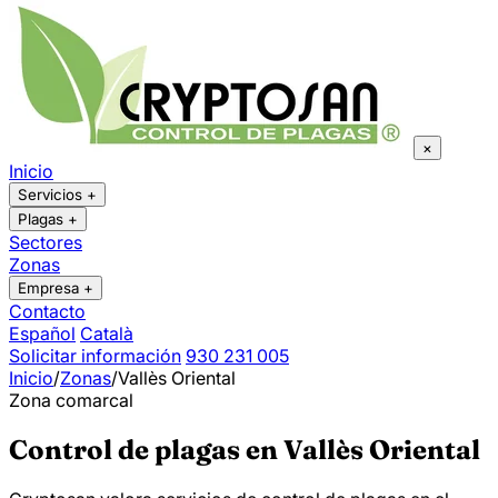
×
Inicio
Servicios
+
Plagas
+
Sectores
Zonas
Empresa
+
Contacto
Español
Català
Solicitar información
930 231 005
Inicio
/
Zonas
/
Vallès Oriental
Zona comarcal
Control de plagas en Vallès Oriental