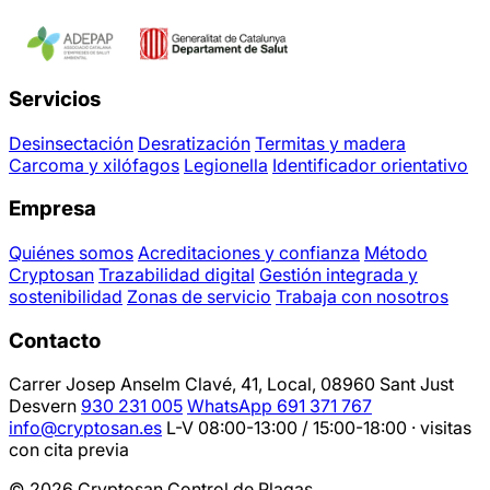
Servicios
Desinsectación
Desratización
Termitas y madera
Carcoma y xilófagos
Legionella
Identificador orientativo
Empresa
Quiénes somos
Acreditaciones y confianza
Método
Cryptosan
Trazabilidad digital
Gestión integrada y
sostenibilidad
Zonas de servicio
Trabaja con nosotros
Contacto
Carrer Josep Anselm Clavé, 41, Local, 08960 Sant Just
Desvern
930 231 005
WhatsApp 691 371 767
info@cryptosan.es
L-V 08:00-13:00 / 15:00-18:00 · visitas
con cita previa
© 2026 Cryptosan Control de Plagas