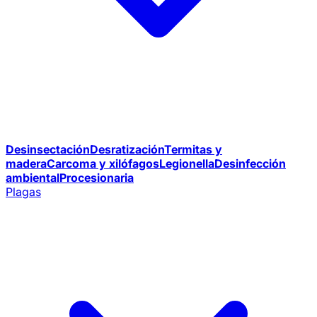
Desinsectación
Desratización
Termitas y
madera
Carcoma y xilófagos
Legionella
Desinfección
ambiental
Procesionaria
Plagas