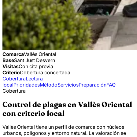
Comarca
Vallès Oriental
Base
Sant Just Desvern
Visitas
Con cita previa
Criterio
Cobertura concertada
Cobertura
Lectura
local
Prioridades
Método
Servicios
Preparación
FAQ
Cobertura
Control de plagas en Vallès Oriental
con criterio local
Vallès Oriental tiene un perfil de comarca con núcleos
urbanos, polígonos y entorno natural. La valoración se