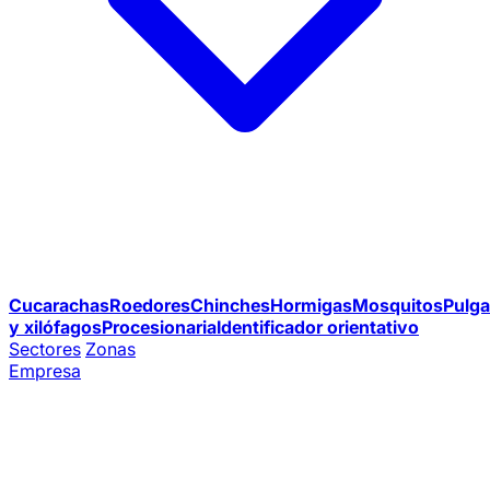
Cucarachas
Roedores
Chinches
Hormigas
Mosquitos
Pulga
y xilófagos
Procesionaria
Identificador orientativo
Sectores
Zonas
Empresa