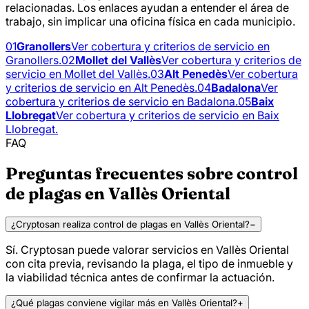
relacionadas. Los enlaces ayudan a entender el área de
trabajo, sin implicar una oficina física en cada municipio.
01
Granollers
Ver cobertura y criterios de servicio en
Granollers.
02
Mollet del Vallès
Ver cobertura y criterios de
servicio en Mollet del Vallès.
03
Alt Penedès
Ver cobertura
y criterios de servicio en Alt Penedès.
04
Badalona
Ver
cobertura y criterios de servicio en Badalona.
05
Baix
Llobregat
Ver cobertura y criterios de servicio en Baix
Llobregat.
FAQ
Preguntas frecuentes sobre control
de plagas en Vallès Oriental
¿Cryptosan realiza control de plagas en Vallès Oriental?
−
Sí. Cryptosan puede valorar servicios en Vallès Oriental
con cita previa, revisando la plaga, el tipo de inmueble y
la viabilidad técnica antes de confirmar la actuación.
¿Qué plagas conviene vigilar más en Vallès Oriental?
+