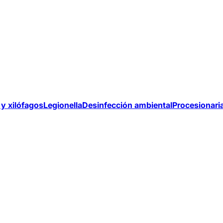
y xilófagos
Legionella
Desinfección ambiental
Procesionari