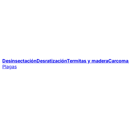
Desinsectación
Desratización
Termitas y madera
Carcoma 
Plagas