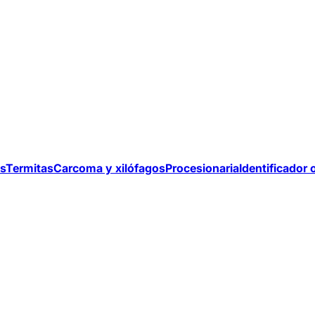
s
Termitas
Carcoma y xilófagos
Procesionaria
Identificador 