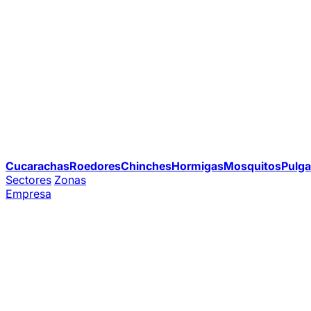
Cucarachas
Roedores
Chinches
Hormigas
Mosquitos
Pulga
Sectores
Zonas
Empresa