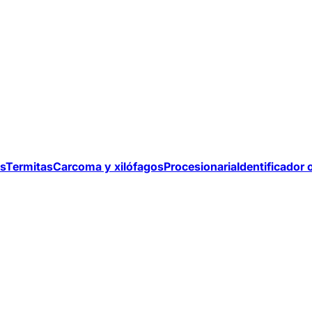
s
Termitas
Carcoma y xilófagos
Procesionaria
Identificador 