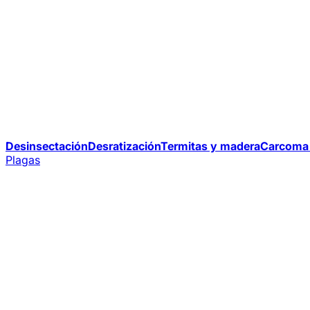
Desinsectación
Desratización
Termitas y madera
Carcoma 
Plagas