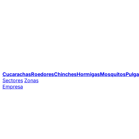
Cucarachas
Roedores
Chinches
Hormigas
Mosquitos
Pulga
Sectores
Zonas
Empresa