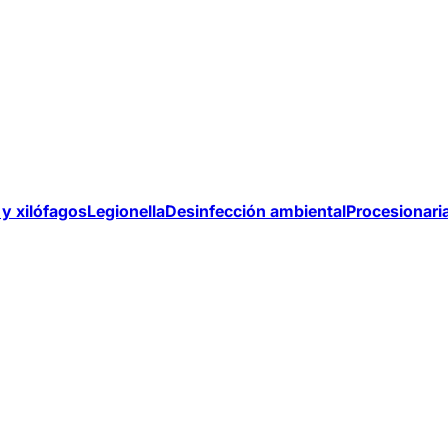
y xilófagos
Legionella
Desinfección ambiental
Procesionari