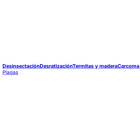
Desinsectación
Desratización
Termitas y madera
Carcoma 
Plagas