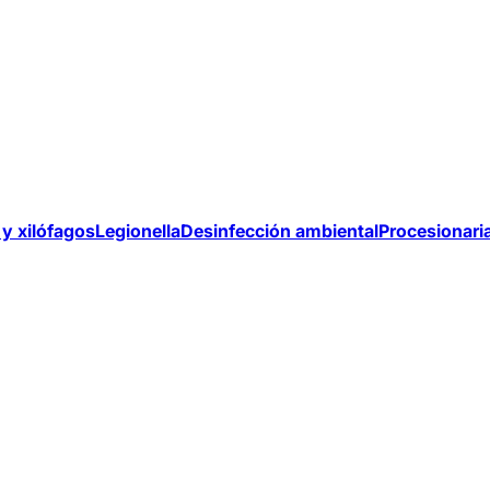
y xilófagos
Legionella
Desinfección ambiental
Procesionari