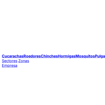
Cucarachas
Roedores
Chinches
Hormigas
Mosquitos
Pulga
Sectores
Zonas
Empresa