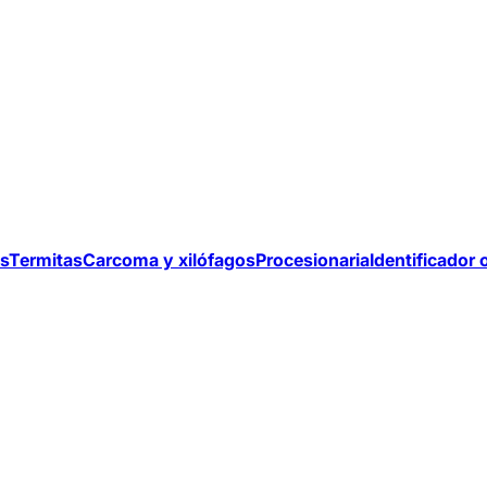
s
Termitas
Carcoma y xilófagos
Procesionaria
Identificador 