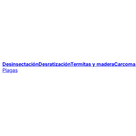
Desinsectación
Desratización
Termitas y madera
Carcoma 
Plagas