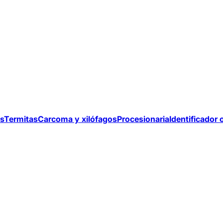
s
Termitas
Carcoma y xilófagos
Procesionaria
Identificador 