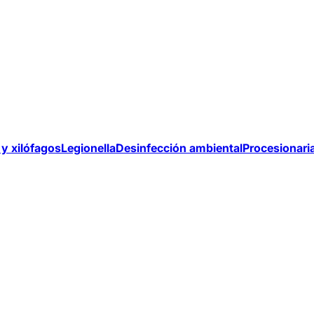
y xilófagos
Legionella
Desinfección ambiental
Procesionari