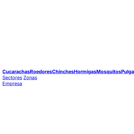
Cucarachas
Roedores
Chinches
Hormigas
Mosquitos
Pulga
Sectores
Zonas
Empresa