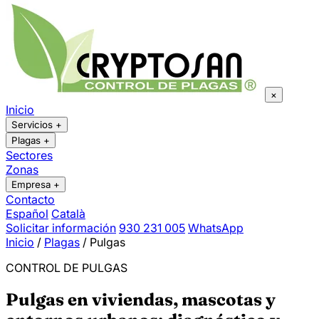
×
Inicio
Servicios
+
Plagas
+
Sectores
Zonas
Empresa
+
Contacto
Español
Català
Solicitar información
930 231 005
WhatsApp
Inicio
/
Plagas
/
Pulgas
CONTROL DE PULGAS
Pulgas en viviendas, mascotas y