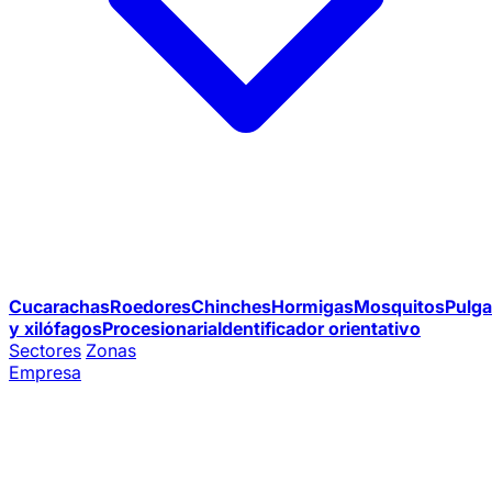
Cucarachas
Roedores
Chinches
Hormigas
Mosquitos
Pulga
y xilófagos
Procesionaria
Identificador orientativo
Sectores
Zonas
Empresa