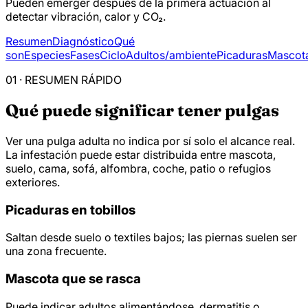
Pueden emerger después de la primera actuación al
detectar vibración, calor y CO₂.
Resumen
Diagnóstico
Qué
son
Especies
Fases
Ciclo
Adultos/ambiente
Picaduras
Mascot
01 · RESUMEN RÁPIDO
Qué puede significar tener pulgas
Ver una pulga adulta no indica por sí solo el alcance real.
La infestación puede estar distribuida entre mascota,
suelo, cama, sofá, alfombra, coche, patio o refugios
exteriores.
Picaduras en tobillos
Saltan desde suelo o textiles bajos; las piernas suelen ser
una zona frecuente.
Mascota que se rasca
Puede indicar adultos alimentándose, dermatitis o