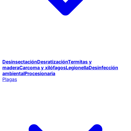
Desinsectación
Desratización
Termitas y
madera
Carcoma y xilófagos
Legionella
Desinfección
ambiental
Procesionaria
Plagas