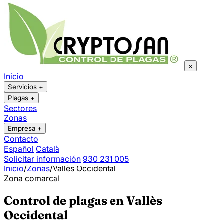
×
Inicio
Servicios
+
Plagas
+
Sectores
Zonas
Empresa
+
Contacto
Español
Català
Solicitar información
930 231 005
Inicio
/
Zonas
/
Vallès Occidental
Zona comarcal
Control de plagas en Vallès
Occidental