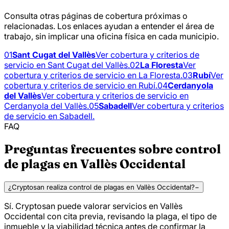
Consulta otras páginas de cobertura próximas o
relacionadas. Los enlaces ayudan a entender el área de
trabajo, sin implicar una oficina física en cada municipio.
01
Sant Cugat del Vallès
Ver cobertura y criterios de
servicio en Sant Cugat del Vallès.
02
La Floresta
Ver
cobertura y criterios de servicio en La Floresta.
03
Rubí
Ver
cobertura y criterios de servicio en Rubí.
04
Cerdanyola
del Vallès
Ver cobertura y criterios de servicio en
Cerdanyola del Vallès.
05
Sabadell
Ver cobertura y criterios
de servicio en Sabadell.
FAQ
Preguntas frecuentes sobre control
de plagas en Vallès Occidental
¿Cryptosan realiza control de plagas en Vallès Occidental?
−
Sí. Cryptosan puede valorar servicios en Vallès
Occidental con cita previa, revisando la plaga, el tipo de
inmueble y la viabilidad técnica antes de confirmar la