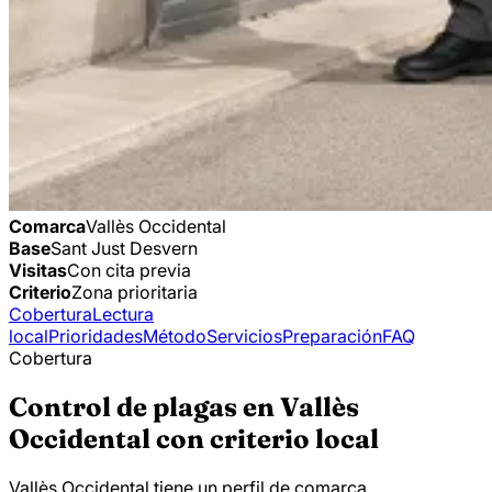
Comarca
Vallès Occidental
Base
Sant Just Desvern
Visitas
Con cita previa
Criterio
Zona prioritaria
Cobertura
Lectura
local
Prioridades
Método
Servicios
Preparación
FAQ
Cobertura
Control de plagas en Vallès
Occidental con criterio local
Vallès Occidental tiene un perfil de comarca