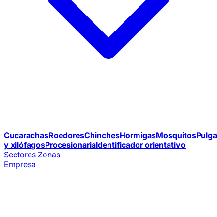
Cucarachas
Roedores
Chinches
Hormigas
Mosquitos
Pulga
y xilófagos
Procesionaria
Identificador orientativo
Sectores
Zonas
Empresa