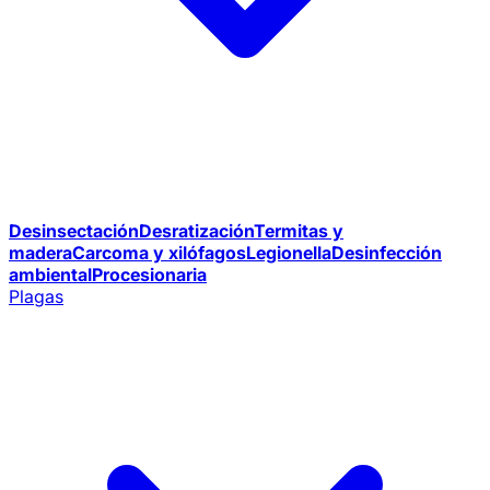
Desinsectación
Desratización
Termitas y
madera
Carcoma y xilófagos
Legionella
Desinfección
ambiental
Procesionaria
Plagas