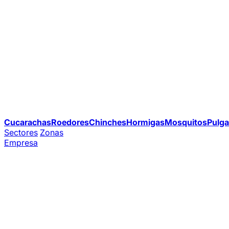
Cucarachas
Roedores
Chinches
Hormigas
Mosquitos
Pulga
Sectores
Zonas
Empresa