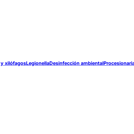
y xilófagos
Legionella
Desinfección ambiental
Procesionari