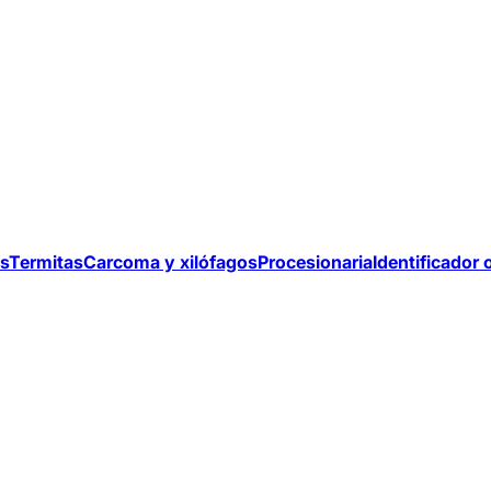
s
Termitas
Carcoma y xilófagos
Procesionaria
Identificador 