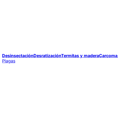
Desinsectación
Desratización
Termitas y madera
Carcoma 
Plagas