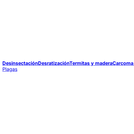
Desinsectación
Desratización
Termitas y madera
Carcoma 
Plagas