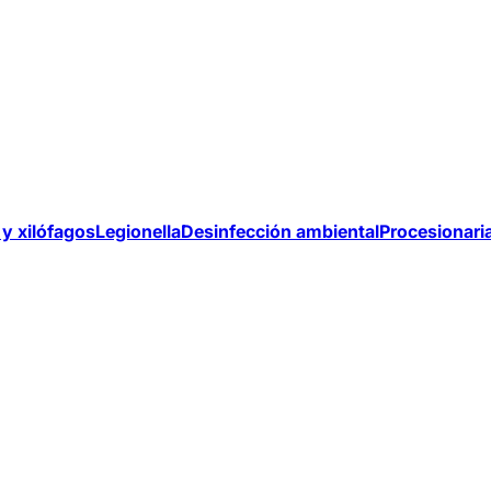
y xilófagos
Legionella
Desinfección ambiental
Procesionari