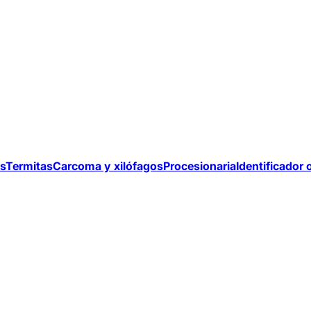
s
Termitas
Carcoma y xilófagos
Procesionaria
Identificador 