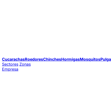
Cucarachas
Roedores
Chinches
Hormigas
Mosquitos
Pulga
Sectores
Zonas
Empresa