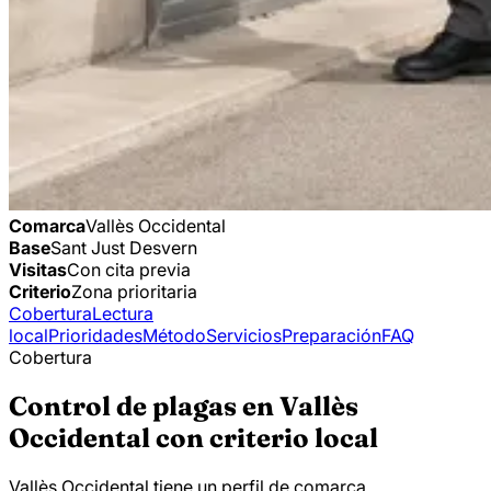
Comarca
Vallès Occidental
Base
Sant Just Desvern
Visitas
Con cita previa
Criterio
Zona prioritaria
Cobertura
Lectura
local
Prioridades
Método
Servicios
Preparación
FAQ
Cobertura
Control de plagas en Vallès
Occidental con criterio local
Vallès Occidental tiene un perfil de comarca