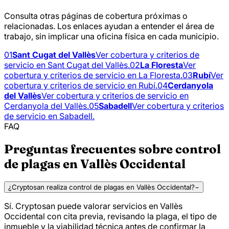
Consulta otras páginas de cobertura próximas o
relacionadas. Los enlaces ayudan a entender el área de
trabajo, sin implicar una oficina física en cada municipio.
01
Sant Cugat del Vallès
Ver cobertura y criterios de
servicio en Sant Cugat del Vallès.
02
La Floresta
Ver
cobertura y criterios de servicio en La Floresta.
03
Rubí
Ver
cobertura y criterios de servicio en Rubí.
04
Cerdanyola
del Vallès
Ver cobertura y criterios de servicio en
Cerdanyola del Vallès.
05
Sabadell
Ver cobertura y criterios
de servicio en Sabadell.
FAQ
Preguntas frecuentes sobre control
de plagas en Vallès Occidental
¿Cryptosan realiza control de plagas en Vallès Occidental?
−
Sí. Cryptosan puede valorar servicios en Vallès
Occidental con cita previa, revisando la plaga, el tipo de
inmueble y la viabilidad técnica antes de confirmar la