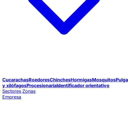
Cucarachas
Roedores
Chinches
Hormigas
Mosquitos
Pulga
y xilófagos
Procesionaria
Identificador orientativo
Sectores
Zonas
Empresa