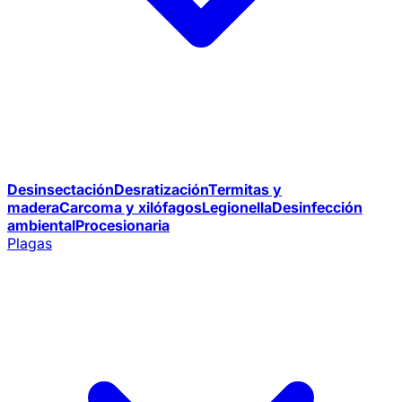
Desinsectación
Desratización
Termitas y
madera
Carcoma y xilófagos
Legionella
Desinfección
ambiental
Procesionaria
Plagas