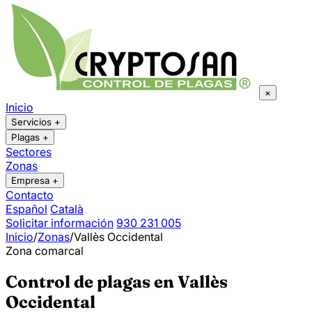
×
Inicio
Servicios
+
Plagas
+
Sectores
Zonas
Empresa
+
Contacto
Español
Català
Solicitar información
930 231 005
Inicio
/
Zonas
/
Vallès Occidental
Zona comarcal
Control de plagas en Vallès
Occidental