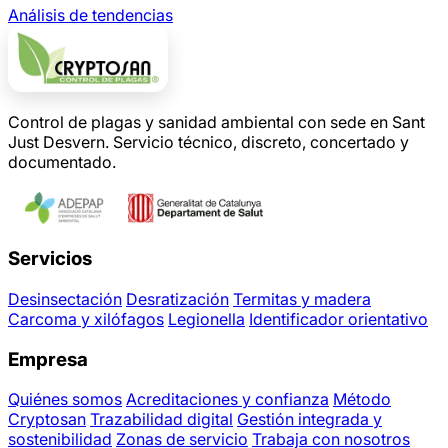
Análisis de tendencias
Control de plagas y sanidad ambiental con sede en Sant
Just Desvern. Servicio técnico, discreto, concertado y
documentado.
Servicios
Desinsectación
Desratización
Termitas y madera
Carcoma y xilófagos
Legionella
Identificador orientativo
Empresa
Quiénes somos
Acreditaciones y confianza
Método
Cryptosan
Trazabilidad digital
Gestión integrada y
sostenibilidad
Zonas de servicio
Trabaja con nosotros