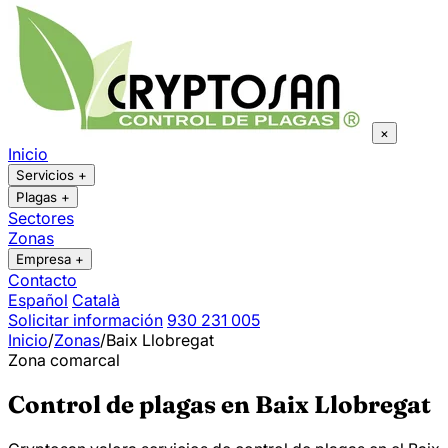
×
Inicio
Servicios
+
Plagas
+
Sectores
Zonas
Empresa
+
Contacto
Español
Català
Solicitar información
930 231 005
Inicio
/
Zonas
/
Baix Llobregat
Zona comarcal
Control de plagas en Baix Llobregat