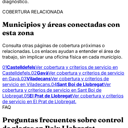
diagnóstico.
COBERTURA RELACIONADA
Municipios y áreas conectadas con
esta zona
Consulta otras páginas de cobertura próximas o
relacionadas. Los enlaces ayudan a entender el área de
trabajo, sin implicar una oficina física en cada municipio.
01
Castelldefels
Ver cobertura y criterios de servicio en
Castelldefels.
02
Gavà
Ver cobertura y criterios de servicio
en Gavà.
03
Viladecans
Ver cobertura y criterios de
servicio en Viladecans.
04
Sant Boi de Llobregat
Ver
cobertura y criterios de servicio en Sant Boi de
Llobregat.
05
El Prat de Llobregat
Ver cobertura y criterios
de servicio en El Prat de Llobregat.
FAQ
Preguntas frecuentes sobre control