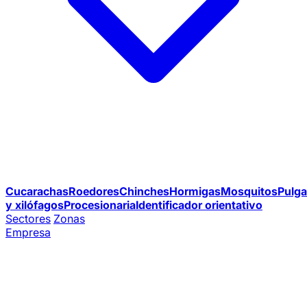
Cucarachas
Roedores
Chinches
Hormigas
Mosquitos
Pulga
y xilófagos
Procesionaria
Identificador orientativo
Sectores
Zonas
Empresa