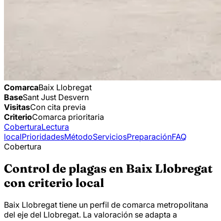
Comarca
Baix Llobregat
Base
Sant Just Desvern
Visitas
Con cita previa
Criterio
Comarca prioritaria
Cobertura
Lectura
local
Prioridades
Método
Servicios
Preparación
FAQ
Cobertura
Control de plagas en Baix Llobregat
con criterio local
Baix Llobregat tiene un perfil de comarca metropolitana
del eje del Llobregat. La valoración se adapta a