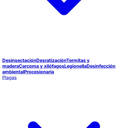
Desinsectación
Desratización
Termitas y
madera
Carcoma y xilófagos
Legionella
Desinfección
ambiental
Procesionaria
Plagas