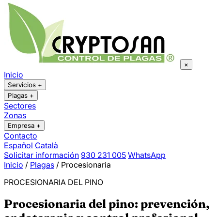
×
Inicio
Servicios
+
Plagas
+
Sectores
Zonas
Empresa
+
Contacto
Español
Català
Solicitar información
930 231 005
WhatsApp
Inicio
/
Plagas
/
Procesionaria
PROCESIONARIA DEL PINO
Procesionaria del pino: prevención,