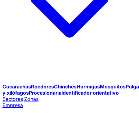
Cucarachas
Roedores
Chinches
Hormigas
Mosquitos
Pulga
y xilófagos
Procesionaria
Identificador orientativo
Sectores
Zonas
Empresa