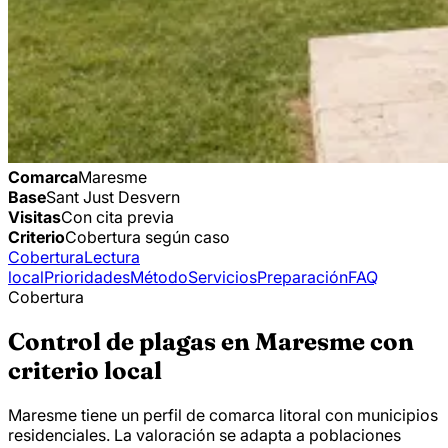
Comarca
Maresme
Base
Sant Just Desvern
Visitas
Con cita previa
Criterio
Cobertura según caso
Cobertura
Lectura
local
Prioridades
Método
Servicios
Preparación
FAQ
Cobertura
Control de plagas en Maresme con
criterio local
Maresme tiene un perfil de comarca litoral con municipios
residenciales. La valoración se adapta a poblaciones