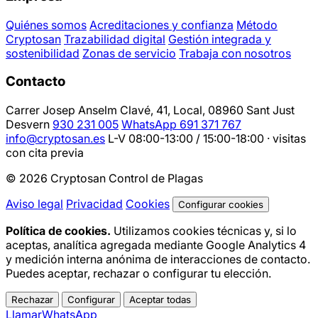
Quiénes somos
Acreditaciones y confianza
Método
Cryptosan
Trazabilidad digital
Gestión integrada y
sostenibilidad
Zonas de servicio
Trabaja con nosotros
Contacto
Carrer Josep Anselm Clavé, 41, Local, 08960 Sant Just
Desvern
930 231 005
WhatsApp 691 371 767
info@cryptosan.es
L-V 08:00-13:00 / 15:00-18:00 · visitas
con cita previa
© 2026 Cryptosan Control de Plagas
Aviso legal
Privacidad
Cookies
Configurar cookies
Política de cookies.
Utilizamos cookies técnicas y, si lo
aceptas, analítica agregada mediante Google Analytics 4
y medición interna anónima de interacciones de contacto.
Puedes aceptar, rechazar o configurar tu elección.
Rechazar
Configurar
Aceptar todas
Llamar
WhatsApp