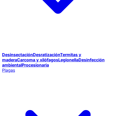
Desinsectación
Desratización
Termitas y
madera
Carcoma y xilófagos
Legionella
Desinfección
ambiental
Procesionaria
Plagas