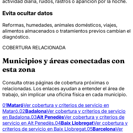
actividad diaria, ruidos, rastros o aparición por la noche.
Evita ocultar datos
Reformas, humedades, animales domésticos, viajes,
alimentos almacenados o tratamientos previos cambian el
diagnóstico.
COBERTURA RELACIONADA
Municipios y áreas conectadas con
esta zona
Consulta otras páginas de cobertura próximas o
relacionadas. Los enlaces ayudan a entender el área de
trabajo, sin implicar una oficina física en cada municipio.
01
Mataró
Ver cobertura y criterios de servicio en
Mataró.
02
Badalona
Ver cobertura y criterios de servicio
en Badalona.
03
Alt Penedès
Ver cobertura y criterios de
servicio en Alt Penedès.
04
Baix Llobregat
Ver cobertura y
criterios de servicio en Baix Llobregat.
05
Barcelona
Ver