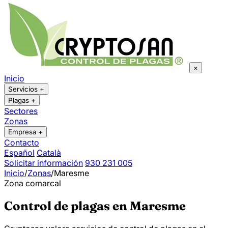
×
Inicio
Servicios
+
Plagas
+
Sectores
Zonas
Empresa
+
Contacto
Español
Català
Solicitar información
930 231 005
Inicio
/
Zonas
/
Maresme
Zona comarcal
Control de plagas en Maresme