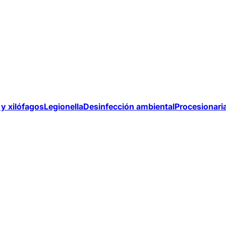
y xilófagos
Legionella
Desinfección ambiental
Procesionari