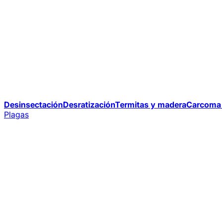
Desinsectación
Desratización
Termitas y madera
Carcoma 
Plagas