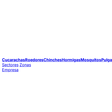
Cucarachas
Roedores
Chinches
Hormigas
Mosquitos
Pulga
Sectores
Zonas
Empresa