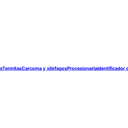
s
Termitas
Carcoma y xilófagos
Procesionaria
Identificador 