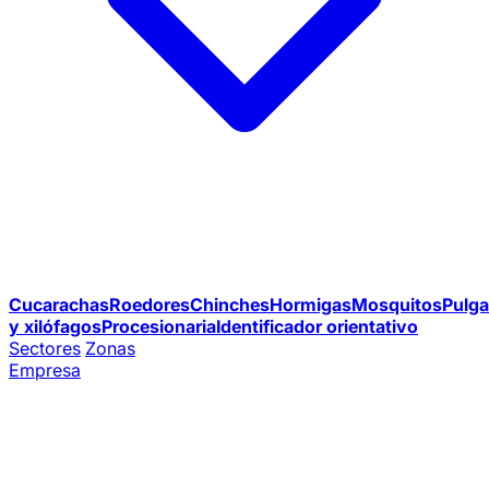
Cucarachas
Roedores
Chinches
Hormigas
Mosquitos
Pulga
y xilófagos
Procesionaria
Identificador orientativo
Sectores
Zonas
Empresa