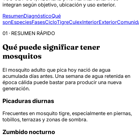
integran según objetivo, ubicación y uso exterior.
Resumen
Diagnóstico
Qué
son
Especies
Fases
Ciclo
Tigre
Culex
Interior
Exterior
Comunid
01 · RESUMEN RÁPIDO
Qué puede significar tener
mosquitos
El mosquito adulto que pica hoy nació de agua
acumulada días antes. Una semana de agua retenida en
época cálida puede bastar para producir una nueva
generación.
Picaduras diurnas
Frecuentes en mosquito tigre, especialmente en piernas,
tobillos, terrazas y zonas de sombra.
Zumbido nocturno