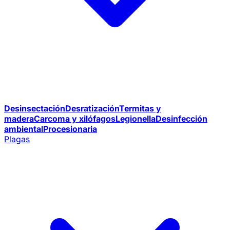
Desinsectación
Desratización
Termitas y
madera
Carcoma y xilófagos
Legionella
Desinfección
ambiental
Procesionaria
Plagas