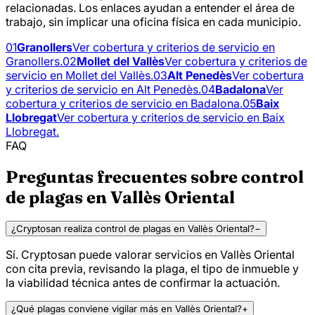
relacionadas. Los enlaces ayudan a entender el área de
trabajo, sin implicar una oficina física en cada municipio.
01
Granollers
Ver cobertura y criterios de servicio en
Granollers.
02
Mollet del Vallès
Ver cobertura y criterios de
servicio en Mollet del Vallès.
03
Alt Penedès
Ver cobertura
y criterios de servicio en Alt Penedès.
04
Badalona
Ver
cobertura y criterios de servicio en Badalona.
05
Baix
Llobregat
Ver cobertura y criterios de servicio en Baix
Llobregat.
FAQ
Preguntas frecuentes sobre control
de plagas en Vallès Oriental
¿Cryptosan realiza control de plagas en Vallès Oriental?
−
Sí. Cryptosan puede valorar servicios en Vallès Oriental
con cita previa, revisando la plaga, el tipo de inmueble y
la viabilidad técnica antes de confirmar la actuación.
¿Qué plagas conviene vigilar más en Vallès Oriental?
+