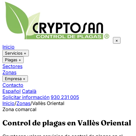
×
Inicio
Servicios
+
Plagas
+
Sectores
Zonas
Empresa
+
Contacto
Español
Català
Solicitar información
930 231 005
Inicio
/
Zonas
/
Vallès Oriental
Zona comarcal
Control de plagas en Vallès Oriental