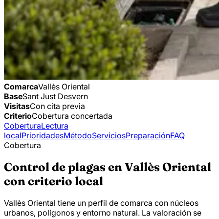
Comarca
Vallès Oriental
Base
Sant Just Desvern
Visitas
Con cita previa
Criterio
Cobertura concertada
Cobertura
Lectura
local
Prioridades
Método
Servicios
Preparación
FAQ
Cobertura
Control de plagas en Vallès Oriental
con criterio local
Vallès Oriental tiene un perfil de comarca con núcleos
urbanos, polígonos y entorno natural. La valoración se