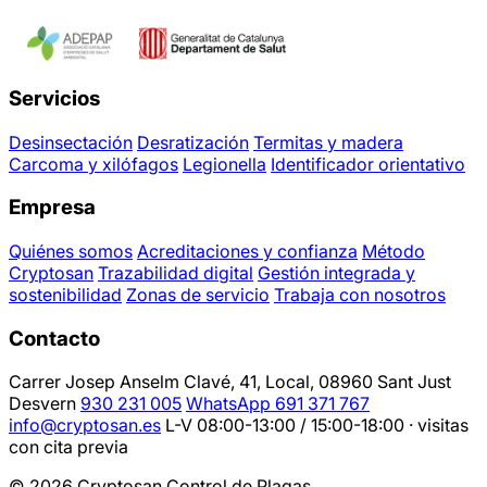
Servicios
Desinsectación
Desratización
Termitas y madera
Carcoma y xilófagos
Legionella
Identificador orientativo
Empresa
Quiénes somos
Acreditaciones y confianza
Método
Cryptosan
Trazabilidad digital
Gestión integrada y
sostenibilidad
Zonas de servicio
Trabaja con nosotros
Contacto
Carrer Josep Anselm Clavé, 41, Local, 08960 Sant Just
Desvern
930 231 005
WhatsApp 691 371 767
info@cryptosan.es
L-V 08:00-13:00 / 15:00-18:00 · visitas
con cita previa
© 2026 Cryptosan Control de Plagas