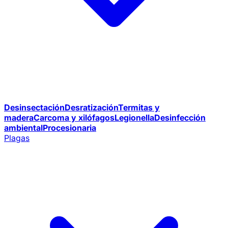
Desinsectación
Desratización
Termitas y
madera
Carcoma y xilófagos
Legionella
Desinfección
ambiental
Procesionaria
Plagas