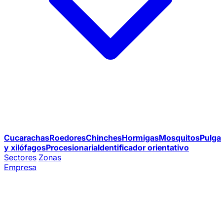
Cucarachas
Roedores
Chinches
Hormigas
Mosquitos
Pulga
y xilófagos
Procesionaria
Identificador orientativo
Sectores
Zonas
Empresa