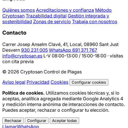
Quiénes somos
Acreditaciones y confianza
Método
Cryptosan
Trazabilidad digital
Gestión integrada y
sostenibilidad
Zonas de servicio
Trabaja con nosotros
Contacto
Carrer Josep Anselm Clavé, 41, Local, 08960 Sant Just
Desvern
930 231 005
WhatsApp 691 371 767
info@cryptosan.es
L-V 08:00-13:00 / 15:00-18:00 · visitas
con cita previa
© 2026 Cryptosan Control de Plagas
Aviso legal
Privacidad
Cookies
Configurar cookies
Política de cookies.
Utilizamos cookies técnicas y, si lo
aceptas, analítica agregada mediante Google Analytics 4
y medición interna anónima de interacciones de contacto.
Puedes aceptar, rechazar o configurar tu elección.
Rechazar
Configurar
Aceptar todas
Llamar
WhatsApp