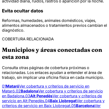
actividad diaria, ruidos, rastros o aparición por la noche.
Evita ocultar datos
Reformas, humedades, animales domésticos, viajes,
alimentos almacenados o tratamientos previos cambian el
diagnóstico.
COBERTURA RELACIONADA
Municipios y áreas conectadas con
esta zona
Consulta otras páginas de cobertura próximas o
relacionadas. Los enlaces ayudan a entender el área de
trabajo, sin implicar una oficina física en cada municipio.
01
Mataró
Ver cobertura y criterios de servicio en
Mataró.
02
Badalona
Ver cobertura y criterios de servicio
en Badalona.
03
Alt Penedès
Ver cobertura y criterios de
servicio en Alt Penedès.
04
Baix Llobregat
Ver cobertura y
criterios de servicio en Baix Llobregat.
05
Barcelona
Ver