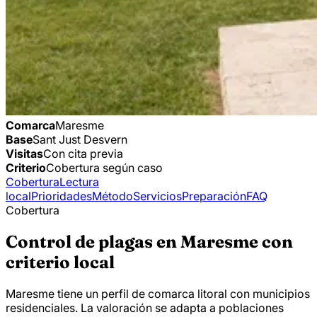
Comarca
Maresme
Base
Sant Just Desvern
Visitas
Con cita previa
Criterio
Cobertura según caso
Cobertura
Lectura
local
Prioridades
Método
Servicios
Preparación
FAQ
Cobertura
Control de plagas en Maresme con
criterio local
Maresme tiene un perfil de comarca litoral con municipios
residenciales. La valoración se adapta a poblaciones