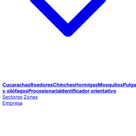
Cucarachas
Roedores
Chinches
Hormigas
Mosquitos
Pulga
y xilófagos
Procesionaria
Identificador orientativo
Sectores
Zonas
Empresa