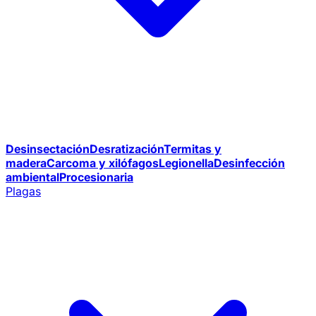
Desinsectación
Desratización
Termitas y
madera
Carcoma y xilófagos
Legionella
Desinfección
ambiental
Procesionaria
Plagas