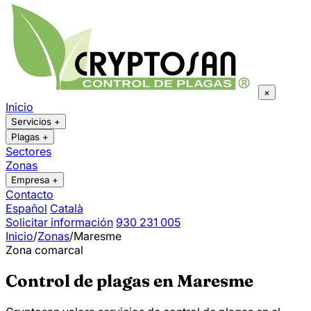
×
Inicio
Servicios
+
Plagas
+
Sectores
Zonas
Empresa
+
Contacto
Español
Català
Solicitar información
930 231 005
Inicio
/
Zonas
/
Maresme
Zona comarcal
Control de plagas en Maresme