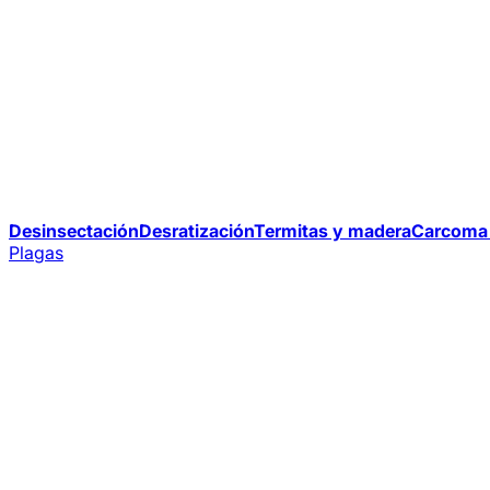
Desinsectación
Desratización
Termitas y madera
Carcoma 
Plagas