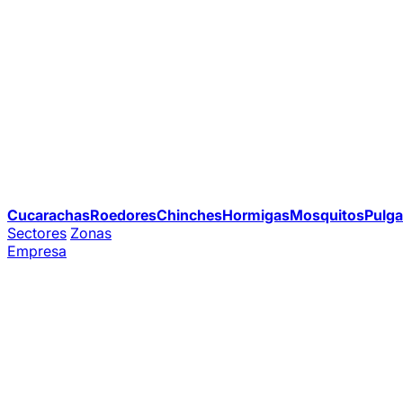
Cucarachas
Roedores
Chinches
Hormigas
Mosquitos
Pulga
Sectores
Zonas
Empresa