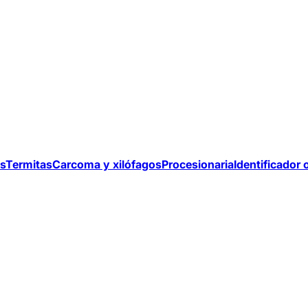
s
Termitas
Carcoma y xilófagos
Procesionaria
Identificador 