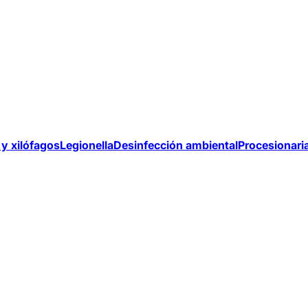
y xilófagos
Legionella
Desinfección ambiental
Procesionari