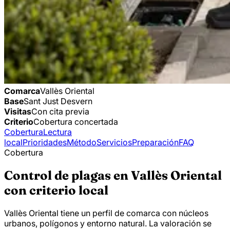
Comarca
Vallès Oriental
Base
Sant Just Desvern
Visitas
Con cita previa
Criterio
Cobertura concertada
Cobertura
Lectura
local
Prioridades
Método
Servicios
Preparación
FAQ
Cobertura
Control de plagas en Vallès Oriental
con criterio local
Vallès Oriental tiene un perfil de comarca con núcleos
urbanos, polígonos y entorno natural. La valoración se