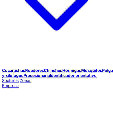
Cucarachas
Roedores
Chinches
Hormigas
Mosquitos
Pulga
y xilófagos
Procesionaria
Identificador orientativo
Sectores
Zonas
Empresa