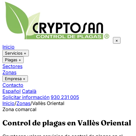
×
Inicio
Servicios
+
Plagas
+
Sectores
Zonas
Empresa
+
Contacto
Español
Català
Solicitar información
930 231 005
Inicio
/
Zonas
/
Vallès Oriental
Zona comarcal
Control de plagas en Vallès Oriental