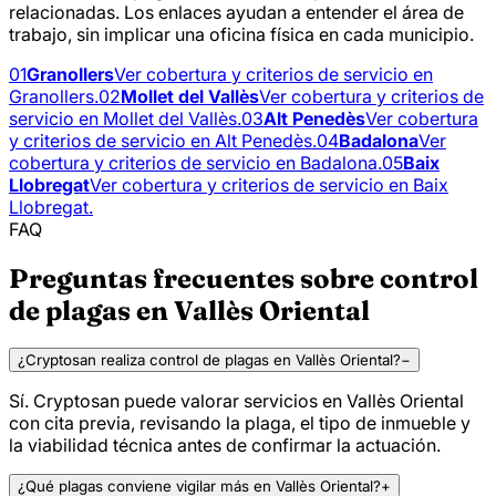
relacionadas. Los enlaces ayudan a entender el área de
trabajo, sin implicar una oficina física en cada municipio.
01
Granollers
Ver cobertura y criterios de servicio en
Granollers.
02
Mollet del Vallès
Ver cobertura y criterios de
servicio en Mollet del Vallès.
03
Alt Penedès
Ver cobertura
y criterios de servicio en Alt Penedès.
04
Badalona
Ver
cobertura y criterios de servicio en Badalona.
05
Baix
Llobregat
Ver cobertura y criterios de servicio en Baix
Llobregat.
FAQ
Preguntas frecuentes sobre control
de plagas en Vallès Oriental
¿Cryptosan realiza control de plagas en Vallès Oriental?
−
Sí. Cryptosan puede valorar servicios en Vallès Oriental
con cita previa, revisando la plaga, el tipo de inmueble y
la viabilidad técnica antes de confirmar la actuación.
¿Qué plagas conviene vigilar más en Vallès Oriental?
+