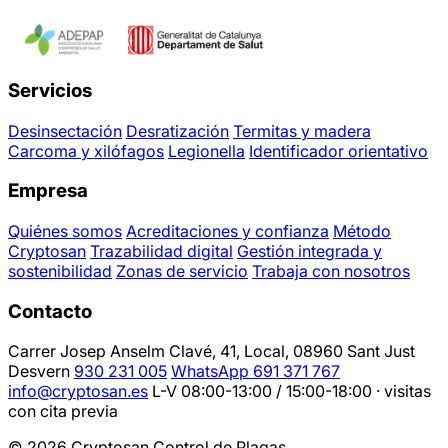
Servicios
Desinsectación
Desratización
Termitas y madera
Carcoma y xilófagos
Legionella
Identificador orientativo
Empresa
Quiénes somos
Acreditaciones y confianza
Método
Cryptosan
Trazabilidad digital
Gestión integrada y
sostenibilidad
Zonas de servicio
Trabaja con nosotros
Contacto
Carrer Josep Anselm Clavé, 41, Local, 08960 Sant Just
Desvern
930 231 005
WhatsApp 691 371 767
info@cryptosan.es
L-V 08:00-13:00 / 15:00-18:00 · visitas
con cita previa
© 2026 Cryptosan Control de Plagas