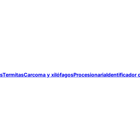
s
Termitas
Carcoma y xilófagos
Procesionaria
Identificador 