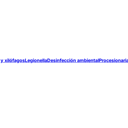
y xilófagos
Legionella
Desinfección ambiental
Procesionari