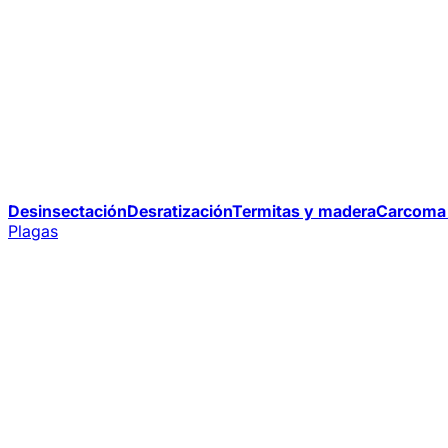
Desinsectación
Desratización
Termitas y madera
Carcoma 
Plagas