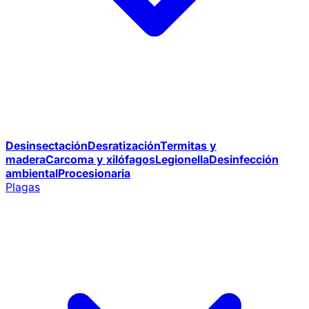
Desinsectación
Desratización
Termitas y
madera
Carcoma y xilófagos
Legionella
Desinfección
ambiental
Procesionaria
Plagas