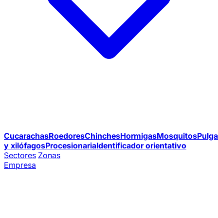
Cucarachas
Roedores
Chinches
Hormigas
Mosquitos
Pulga
y xilófagos
Procesionaria
Identificador orientativo
Sectores
Zonas
Empresa