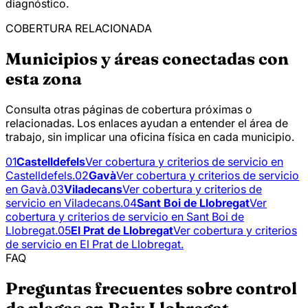
diagnóstico.
COBERTURA RELACIONADA
Municipios y áreas conectadas con
esta zona
Consulta otras páginas de cobertura próximas o
relacionadas. Los enlaces ayudan a entender el área de
trabajo, sin implicar una oficina física en cada municipio.
01
Castelldefels
Ver cobertura y criterios de servicio en
Castelldefels.
02
Gavà
Ver cobertura y criterios de servicio
en Gavà.
03
Viladecans
Ver cobertura y criterios de
servicio en Viladecans.
04
Sant Boi de Llobregat
Ver
cobertura y criterios de servicio en Sant Boi de
Llobregat.
05
El Prat de Llobregat
Ver cobertura y criterios
de servicio en El Prat de Llobregat.
FAQ
Preguntas frecuentes sobre control