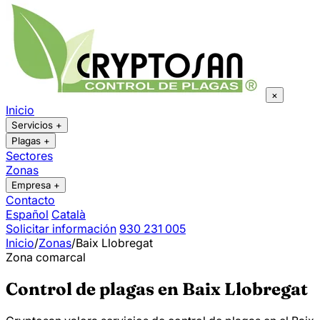
×
Inicio
Servicios
+
Plagas
+
Sectores
Zonas
Empresa
+
Contacto
Español
Català
Solicitar información
930 231 005
Inicio
/
Zonas
/
Baix Llobregat
Zona comarcal
Control de plagas en Baix Llobregat