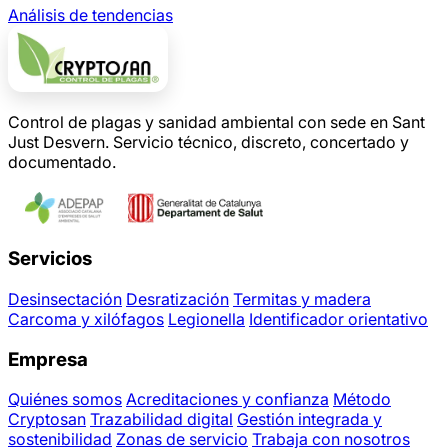
Análisis de tendencias
Control de plagas y sanidad ambiental con sede en Sant
Just Desvern. Servicio técnico, discreto, concertado y
documentado.
Servicios
Desinsectación
Desratización
Termitas y madera
Carcoma y xilófagos
Legionella
Identificador orientativo
Empresa
Quiénes somos
Acreditaciones y confianza
Método
Cryptosan
Trazabilidad digital
Gestión integrada y
sostenibilidad
Zonas de servicio
Trabaja con nosotros