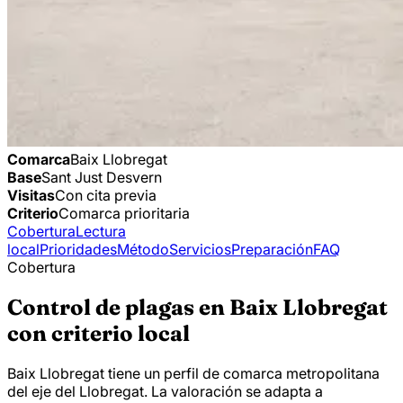
Comarca
Baix Llobregat
Base
Sant Just Desvern
Visitas
Con cita previa
Criterio
Comarca prioritaria
Cobertura
Lectura
local
Prioridades
Método
Servicios
Preparación
FAQ
Cobertura
Control de plagas en Baix Llobregat
con criterio local
Baix Llobregat tiene un perfil de comarca metropolitana
del eje del Llobregat. La valoración se adapta a