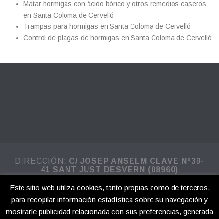
Matar hormigas con ácido bórico y otros remedios caseros
en Santa Coloma de Cervelló
Trampas para hormigas en Santa Coloma de Cervelló
Control de plagas de hormigas en Santa Coloma de Cervelló
DIRECCIÓN:
C/ JOSEP ANSELM CLAVE Nº39-
41 SANT JUST DESVERN (08960)
Cryptosan ® - Control de Plagas
Contacto:
93 023 10 05
| Email:
info@cryptosan.es
Este sitio web utiliza cookies, tanto propias como de terceros,
Servicio Whatsapp
691 37 17 67
para recopilar información estadística sobre su navegación y
Horario: De Lunes a Viernes, 9:00h a 18:00h, Sábado y
mostrarle publicidad relacionada con sus preferencias, generada
Domingo Cerrado.