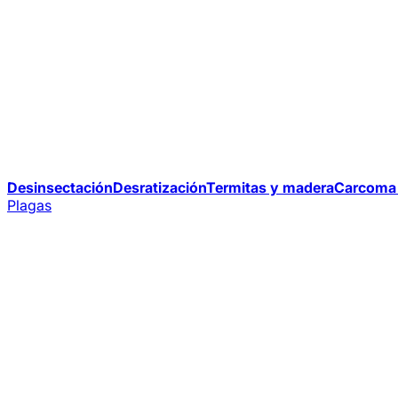
Desinsectación
Desratización
Termitas y madera
Carcoma 
Plagas