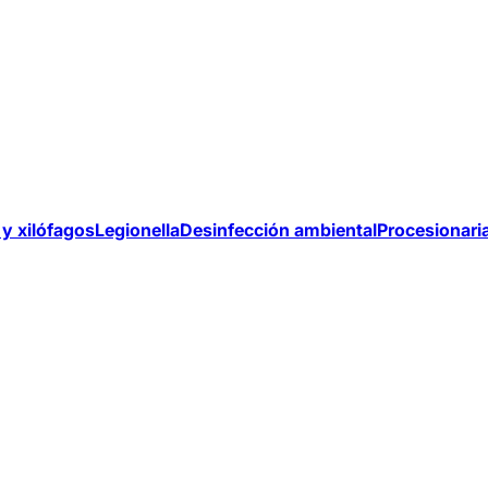
y xilófagos
Legionella
Desinfección ambiental
Procesionari