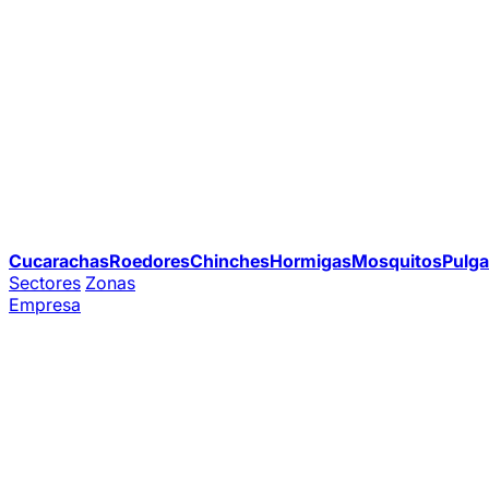
Cucarachas
Roedores
Chinches
Hormigas
Mosquitos
Pulga
Sectores
Zonas
Empresa