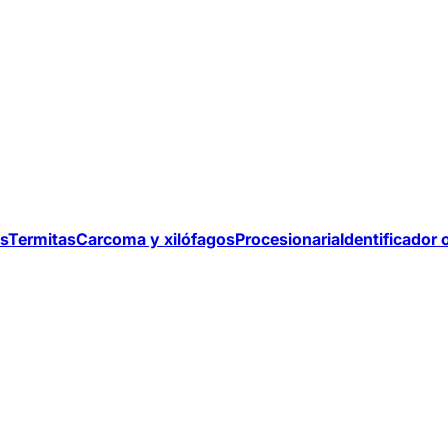
s
Termitas
Carcoma y xilófagos
Procesionaria
Identificador 