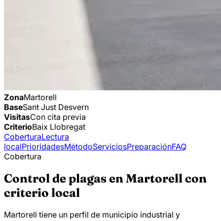
Zona
Martorell
Base
Sant Just Desvern
Visitas
Con cita previa
Criterio
Baix Llobregat
Cobertura
Lectura
local
Prioridades
Método
Servicios
Preparación
FAQ
Cobertura
Control de plagas en Martorell con
criterio local
Martorell tiene un perfil de municipio industrial y