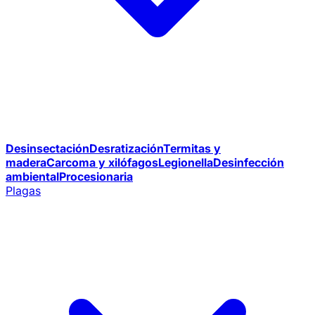
Desinsectación
Desratización
Termitas y
madera
Carcoma y xilófagos
Legionella
Desinfección
ambiental
Procesionaria
Plagas