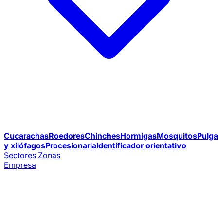
Cucarachas
Roedores
Chinches
Hormigas
Mosquitos
Pulga
y xilófagos
Procesionaria
Identificador orientativo
Sectores
Zonas
Empresa