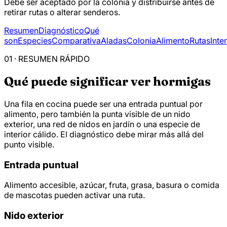
Debe ser aceptado por la colonia y distribuirse antes de
retirar rutas o alterar senderos.
Resumen
Diagnóstico
Qué
son
Especies
Comparativa
Aladas
Colonia
Alimento
Rutas
Inte
01 · RESUMEN RÁPIDO
Qué puede significar ver hormigas
Una fila en cocina puede ser una entrada puntual por
alimento, pero también la punta visible de un nido
exterior, una red de nidos en jardín o una especie de
interior cálido. El diagnóstico debe mirar más allá del
punto visible.
Entrada puntual
Alimento accesible, azúcar, fruta, grasa, basura o comida
de mascotas pueden activar una ruta.
Nido exterior