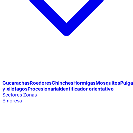
Cucarachas
Roedores
Chinches
Hormigas
Mosquitos
Pulga
y xilófagos
Procesionaria
Identificador orientativo
Sectores
Zonas
Empresa