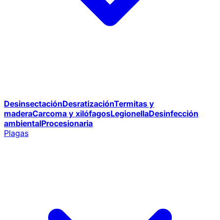
Desinsectación
Desratización
Termitas y
madera
Carcoma y xilófagos
Legionella
Desinfección
ambiental
Procesionaria
Plagas