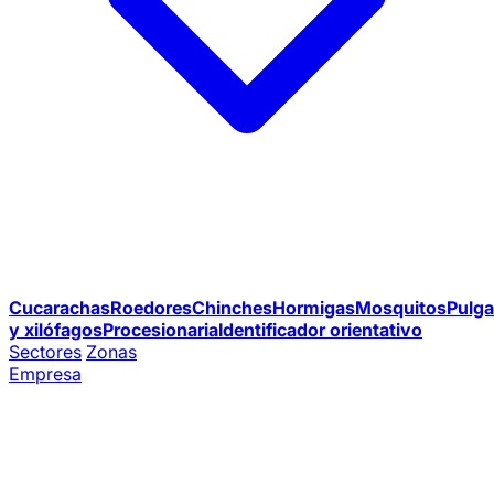
Cucarachas
Roedores
Chinches
Hormigas
Mosquitos
Pulga
y xilófagos
Procesionaria
Identificador orientativo
Sectores
Zonas
Empresa