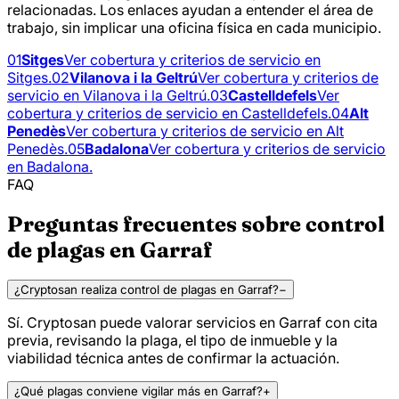
relacionadas. Los enlaces ayudan a entender el área de
trabajo, sin implicar una oficina física en cada municipio.
01
Sitges
Ver cobertura y criterios de servicio en
Sitges.
02
Vilanova i la Geltrú
Ver cobertura y criterios de
servicio en Vilanova i la Geltrú.
03
Castelldefels
Ver
cobertura y criterios de servicio en Castelldefels.
04
Alt
Penedès
Ver cobertura y criterios de servicio en Alt
Penedès.
05
Badalona
Ver cobertura y criterios de servicio
en Badalona.
FAQ
Preguntas frecuentes sobre control
de plagas en Garraf
¿Cryptosan realiza control de plagas en Garraf?
−
Sí. Cryptosan puede valorar servicios en Garraf con cita
previa, revisando la plaga, el tipo de inmueble y la
viabilidad técnica antes de confirmar la actuación.
¿Qué plagas conviene vigilar más en Garraf?
+