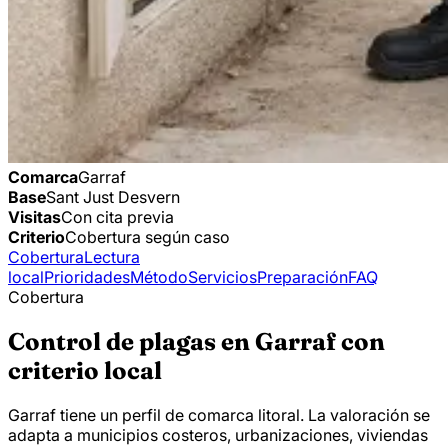
Comarca
Garraf
Base
Sant Just Desvern
Visitas
Con cita previa
Criterio
Cobertura según caso
Cobertura
Lectura
local
Prioridades
Método
Servicios
Preparación
FAQ
Cobertura
Control de plagas en Garraf con
criterio local
Garraf tiene un perfil de comarca litoral. La valoración se
adapta a municipios costeros, urbanizaciones, viviendas