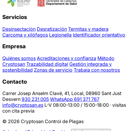
Servicios
Desinsectación
Desratización
Termitas y madera
Carcoma y xilófagos
Legionella
Identificador orientativo
Empresa
Quiénes somos
Acreditaciones y confianza
Método
Cryptosan
Trazabilidad digital
Gestión integrada y
sostenibilidad
Zonas de servicio
Trabaja con nosotros
Contacto
Carrer Josep Anselm Clavé, 41, Local, 08960 Sant Just
Desvern
930 231 005
WhatsApp 691 371 767
info@cryptosan.es
L-V 08:00-13:00 / 15:00-18:00 · visitas
con cita previa
© 2026 Cryptosan Control de Plagas