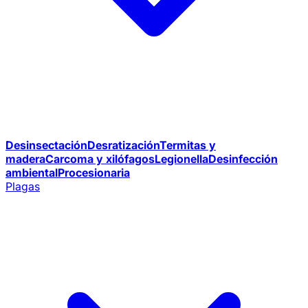
Desinsectación
Desratización
Termitas y
madera
Carcoma y xilófagos
Legionella
Desinfección
ambiental
Procesionaria
Plagas