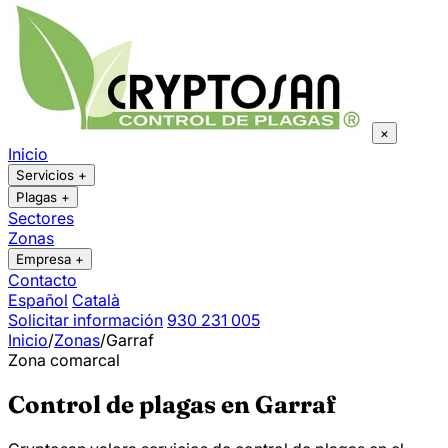
×
Inicio
Servicios
+
Plagas
+
Sectores
Zonas
Empresa
+
Contacto
Español
Català
Solicitar información
930 231 005
Inicio
/
Zonas
/
Garraf
Zona comarcal
Control de plagas en Garraf