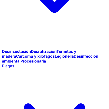
Desinsectación
Desratización
Termitas y
madera
Carcoma y xilófagos
Legionella
Desinfección
ambiental
Procesionaria
Plagas