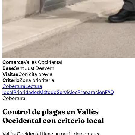
Comarca
Vallès Occidental
Base
Sant Just Desvern
Visitas
Con cita previa
Criterio
Zona prioritaria
Cobertura
Lectura
local
Prioridades
Método
Servicios
Preparación
FAQ
Cobertura
Control de plagas en Vallès
Occidental con criterio local
Vallès Occidental tiene un perfil de comarca