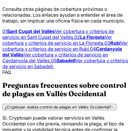
Consulta otras páginas de cobertura próximas o
relacionadas. Los enlaces ayudan a entender el área de
trabajo, sin implicar una oficina física en cada municipio.
01
Sant Cugat del Vallès
Ver cobertura y criterios de
servicio en Sant Cugat del Vallès.
02
La Floresta
Ver
cobertura y criterios de servicio en La Floresta.
03
Rubí
Ver
cobertura y criterios de servicio en Rubí.
04
Cerdanyola
del Vallès
Ver cobertura y criterios de servicio en
Cerdanyola del Vallès.
05
Sabadell
Ver cobertura y criterios
de servicio en Sabadell.
FAQ
Preguntas frecuentes sobre control
de plagas en Vallès Occidental
¿Cryptosan realiza control de plagas en Vallès Occidental?
−
Sí. Cryptosan puede valorar servicios en Vallès
Occidental con cita previa, revisando la plaga, el tipo de
inmueble y la viabilidad técnica antes de confirmar la