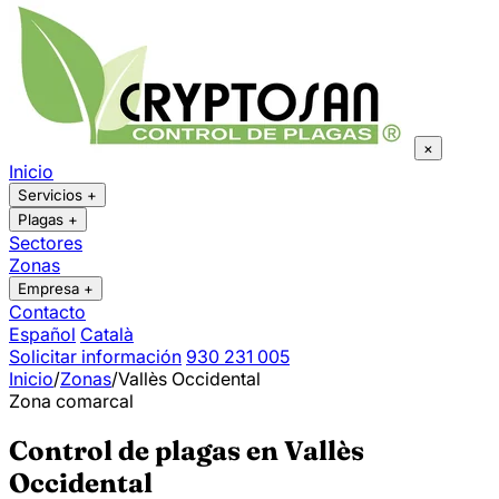
×
Inicio
Servicios
+
Plagas
+
Sectores
Zonas
Empresa
+
Contacto
Español
Català
Solicitar información
930 231 005
Inicio
/
Zonas
/
Vallès Occidental
Zona comarcal
Control de plagas en Vallès
Occidental