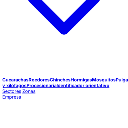
Cucarachas
Roedores
Chinches
Hormigas
Mosquitos
Pulga
y xilófagos
Procesionaria
Identificador orientativo
Sectores
Zonas
Empresa