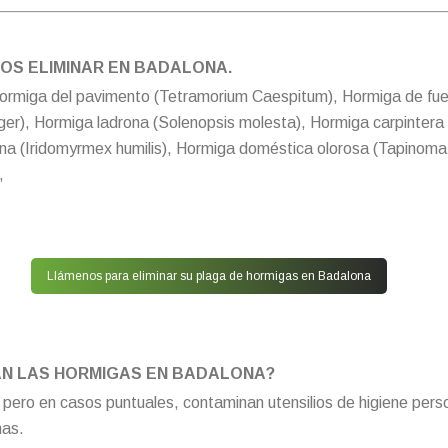
OS ELIMINAR EN BADALONA.
miga del pavimento (Tetramorium Caespitum), Hormiga de fuego
 niger), Hormiga ladrona (Solenopsis molesta), Hormiga carpinte
ina (Iridomyrmex humilis), Hormiga doméstica olorosa (Tapinom
,
Llámenos para eliminar su plaga de hormigas en Badalona
N LAS HORMIGAS EN BADALONA?
ero en casos puntuales, contaminan utensilios de higiene person
nas.