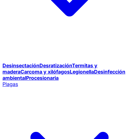
Desinsectación
Desratización
Termitas y
madera
Carcoma y xilófagos
Legionella
Desinfección
ambiental
Procesionaria
Plagas