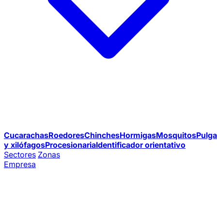
Cucarachas
Roedores
Chinches
Hormigas
Mosquitos
Pulga
y xilófagos
Procesionaria
Identificador orientativo
Sectores
Zonas
Empresa