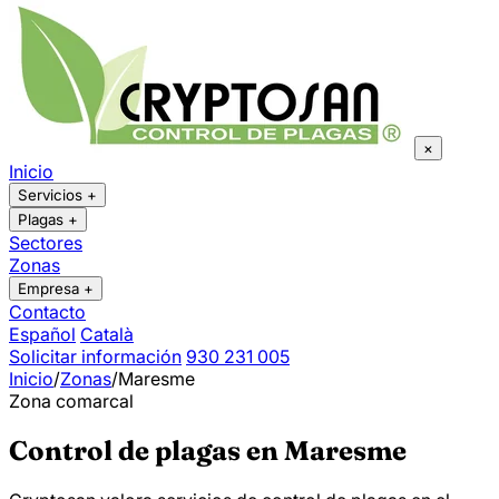
×
Inicio
Servicios
+
Plagas
+
Sectores
Zonas
Empresa
+
Contacto
Español
Català
Solicitar información
930 231 005
Inicio
/
Zonas
/
Maresme
Zona comarcal
Control de plagas en Maresme