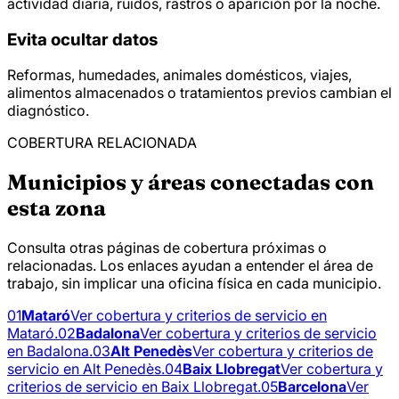
actividad diaria, ruidos, rastros o aparición por la noche.
Evita ocultar datos
Reformas, humedades, animales domésticos, viajes,
alimentos almacenados o tratamientos previos cambian el
diagnóstico.
COBERTURA RELACIONADA
Municipios y áreas conectadas con
esta zona
Consulta otras páginas de cobertura próximas o
relacionadas. Los enlaces ayudan a entender el área de
trabajo, sin implicar una oficina física en cada municipio.
01
Mataró
Ver cobertura y criterios de servicio en
Mataró.
02
Badalona
Ver cobertura y criterios de servicio
en Badalona.
03
Alt Penedès
Ver cobertura y criterios de
servicio en Alt Penedès.
04
Baix Llobregat
Ver cobertura y
criterios de servicio en Baix Llobregat.
05
Barcelona
Ver