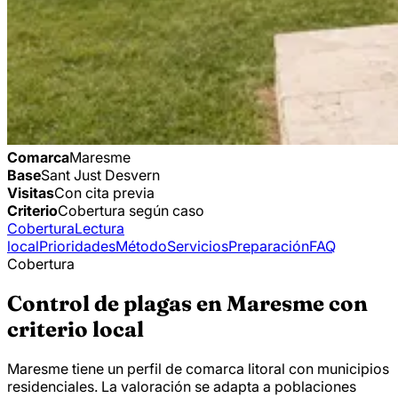
Comarca
Maresme
Base
Sant Just Desvern
Visitas
Con cita previa
Criterio
Cobertura según caso
Cobertura
Lectura
local
Prioridades
Método
Servicios
Preparación
FAQ
Cobertura
Control de plagas en Maresme con
criterio local
Maresme tiene un perfil de comarca litoral con municipios
residenciales. La valoración se adapta a poblaciones