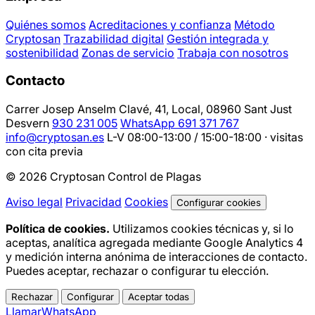
Quiénes somos
Acreditaciones y confianza
Método
Cryptosan
Trazabilidad digital
Gestión integrada y
sostenibilidad
Zonas de servicio
Trabaja con nosotros
Contacto
Carrer Josep Anselm Clavé, 41, Local, 08960 Sant Just
Desvern
930 231 005
WhatsApp 691 371 767
info@cryptosan.es
L-V 08:00-13:00 / 15:00-18:00 · visitas
con cita previa
© 2026 Cryptosan Control de Plagas
Aviso legal
Privacidad
Cookies
Configurar cookies
Política de cookies.
Utilizamos cookies técnicas y, si lo
aceptas, analítica agregada mediante Google Analytics 4
y medición interna anónima de interacciones de contacto.
Puedes aceptar, rechazar o configurar tu elección.
Rechazar
Configurar
Aceptar todas
Llamar
WhatsApp