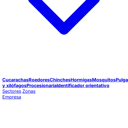
Cucarachas
Roedores
Chinches
Hormigas
Mosquitos
Pulga
y xilófagos
Procesionaria
Identificador orientativo
Sectores
Zonas
Empresa