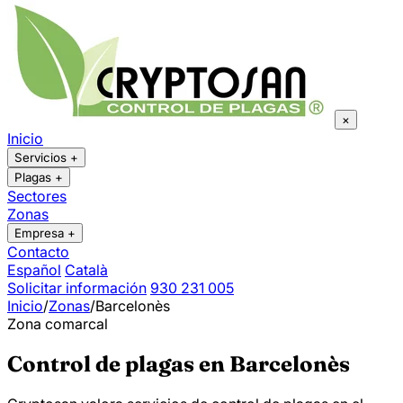
×
Inicio
Servicios
+
Plagas
+
Sectores
Zonas
Empresa
+
Contacto
Español
Català
Solicitar información
930 231 005
Inicio
/
Zonas
/
Barcelonès
Zona comarcal
Control de plagas en Barcelonès