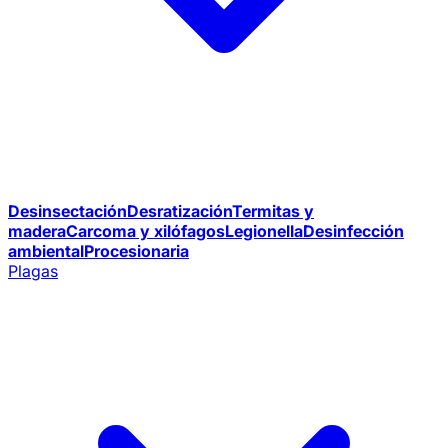
Desinsectación
Desratización
Termitas y
madera
Carcoma y xilófagos
Legionella
Desinfección
ambiental
Procesionaria
Plagas