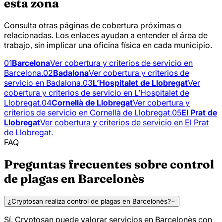
esta zona
Consulta otras páginas de cobertura próximas o
relacionadas. Los enlaces ayudan a entender el área de
trabajo, sin implicar una oficina física en cada municipio.
01
Barcelona
Ver cobertura y criterios de servicio en
Barcelona.
02
Badalona
Ver cobertura y criterios de
servicio en Badalona.
03
L’Hospitalet de Llobregat
Ver
cobertura y criterios de servicio en L’Hospitalet de
Llobregat.
04
Cornellà de Llobregat
Ver cobertura y
criterios de servicio en Cornellà de Llobregat.
05
El Prat de
Llobregat
Ver cobertura y criterios de servicio en El Prat
de Llobregat.
FAQ
Preguntas frecuentes sobre control
de plagas en Barcelonès
¿Cryptosan realiza control de plagas en Barcelonès?
−
Sí. Cryptosan puede valorar servicios en Barcelonès con