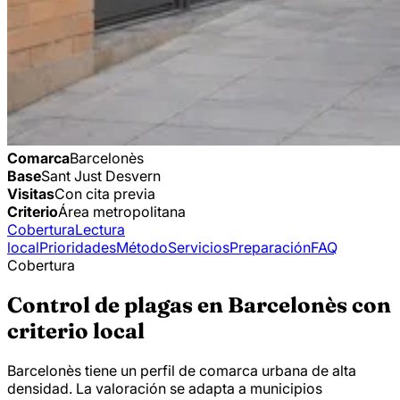
Comarca
Barcelonès
Base
Sant Just Desvern
Visitas
Con cita previa
Criterio
Área metropolitana
Cobertura
Lectura
local
Prioridades
Método
Servicios
Preparación
FAQ
Cobertura
Control de plagas en Barcelonès con
criterio local
Barcelonès tiene un perfil de comarca urbana de alta
densidad. La valoración se adapta a municipios