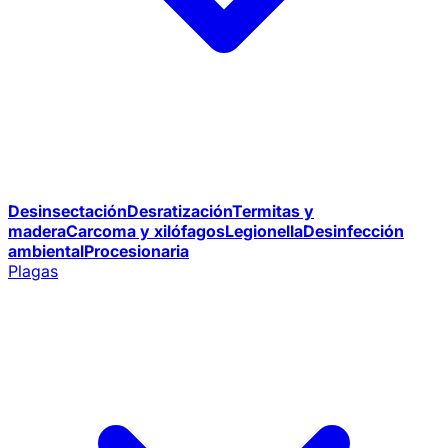
Desinsectación
Desratización
Termitas y
madera
Carcoma y xilófagos
Legionella
Desinfección
ambiental
Procesionaria
Plagas