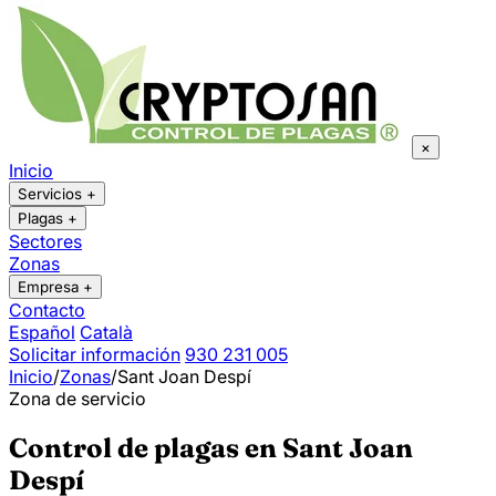
×
Inicio
Servicios
+
Plagas
+
Sectores
Zonas
Empresa
+
Contacto
Español
Català
Solicitar información
930 231 005
Inicio
/
Zonas
/
Sant Joan Despí
Zona de servicio
Control de plagas en Sant Joan
Despí