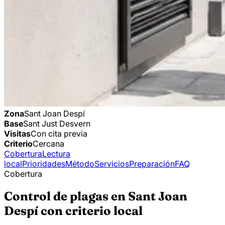
Zona
Sant Joan Despí
Base
Sant Just Desvern
Visitas
Con cita previa
Criterio
Cercana
Cobertura
Lectura
local
Prioridades
Método
Servicios
Preparación
FAQ
Cobertura
Control de plagas en Sant Joan
Despí con criterio local