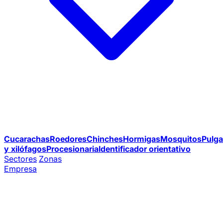
Cucarachas
Roedores
Chinches
Hormigas
Mosquitos
Pulga
y xilófagos
Procesionaria
Identificador orientativo
Sectores
Zonas
Empresa