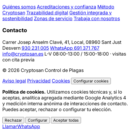
Quiénes somos
Acreditaciones y confianza
Método
Cryptosan
Trazabilidad digital
Gestión integrada y
sostenibilidad
Zonas de servicio
Trabaja con nosotros
Contacto
Carrer Josep Anselm Clavé, 41, Local, 08960 Sant Just
Desvern
930 231 005
WhatsApp 691 371 767
info@cryptosan.es
L-V 08:00-13:00 / 15:00-18:00 · visitas
con cita previa
© 2026 Cryptosan Control de Plagas
Aviso legal
Privacidad
Cookies
Configurar cookies
Política de cookies.
Utilizamos cookies técnicas y, si lo
aceptas, analítica agregada mediante Google Analytics 4
y medición interna anónima de interacciones de contacto.
Puedes aceptar, rechazar o configurar tu elección.
Rechazar
Configurar
Aceptar todas
Llamar
WhatsApp