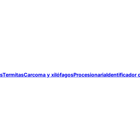
s
Termitas
Carcoma y xilófagos
Procesionaria
Identificador 