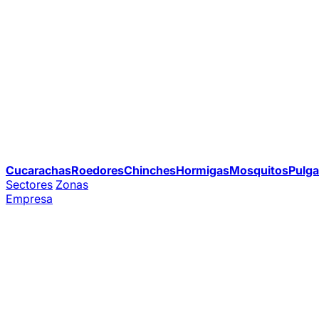
Cucarachas
Roedores
Chinches
Hormigas
Mosquitos
Pulga
Sectores
Zonas
Empresa