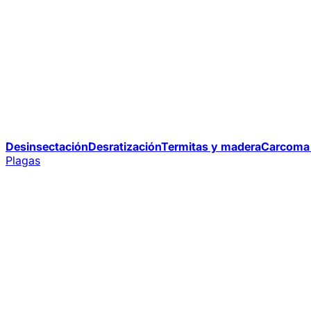
Desinsectación
Desratización
Termitas y madera
Carcoma 
Plagas