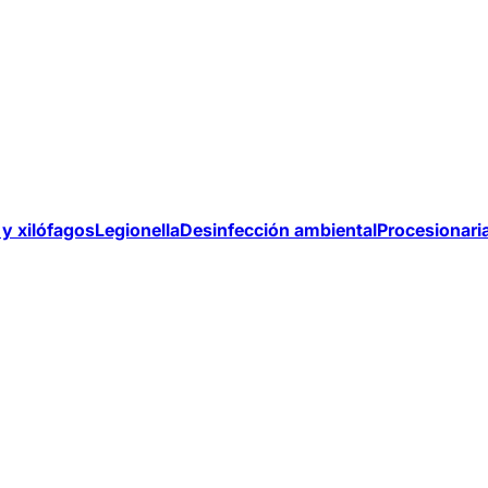
y xilófagos
Legionella
Desinfección ambiental
Procesionari