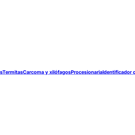
s
Termitas
Carcoma y xilófagos
Procesionaria
Identificador 