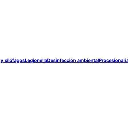
y xilófagos
Legionella
Desinfección ambiental
Procesionari