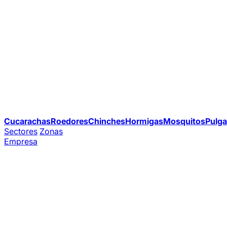
Cucarachas
Roedores
Chinches
Hormigas
Mosquitos
Pulga
Sectores
Zonas
Empresa