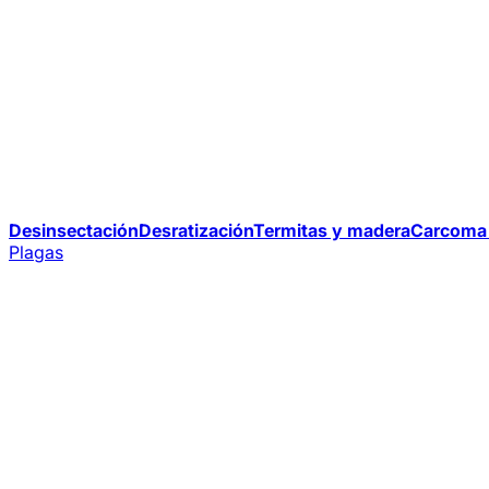
Desinsectación
Desratización
Termitas y madera
Carcoma 
Plagas