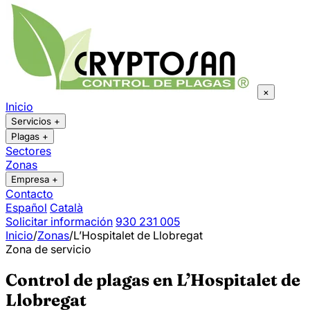
×
Inicio
Servicios
+
Plagas
+
Sectores
Zonas
Empresa
+
Contacto
Español
Català
Solicitar información
930 231 005
Inicio
/
Zonas
/
L’Hospitalet de Llobregat
Zona de servicio
Control de plagas en L’Hospitalet de
Llobregat