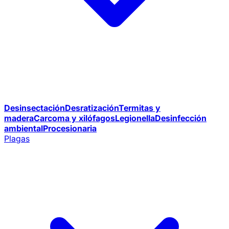
Desinsectación
Desratización
Termitas y
madera
Carcoma y xilófagos
Legionella
Desinfección
ambiental
Procesionaria
Plagas