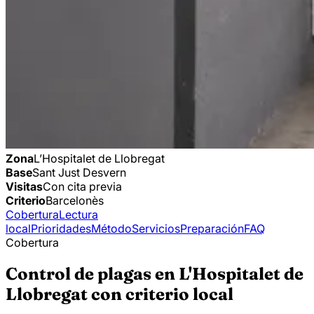
Zona
L’Hospitalet de Llobregat
Base
Sant Just Desvern
Visitas
Con cita previa
Criterio
Barcelonès
Cobertura
Lectura
local
Prioridades
Método
Servicios
Preparación
FAQ
Cobertura
Control de plagas en L'Hospitalet de
Llobregat con criterio local