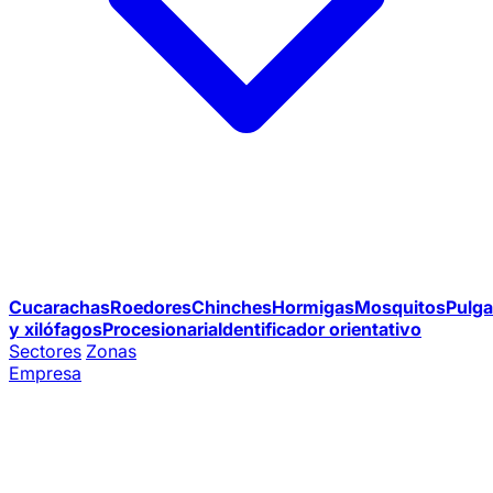
Cucarachas
Roedores
Chinches
Hormigas
Mosquitos
Pulga
y xilófagos
Procesionaria
Identificador orientativo
Sectores
Zonas
Empresa