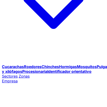
Cucarachas
Roedores
Chinches
Hormigas
Mosquitos
Pulga
y xilófagos
Procesionaria
Identificador orientativo
Sectores
Zonas
Empresa