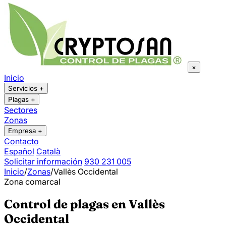
×
Inicio
Servicios
+
Plagas
+
Sectores
Zonas
Empresa
+
Contacto
Español
Català
Solicitar información
930 231 005
Inicio
/
Zonas
/
Vallès Occidental
Zona comarcal
Control de plagas en Vallès
Occidental