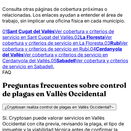
Consulta otras páginas de cobertura próximas o
relacionadas. Los enlaces ayudan a entender el área de
trabajo, sin implicar una oficina física en cada municipio.
01
Sant Cugat del Vallès
Ver cobertura y criterios de
servicio en Sant Cugat del Vallès.
02
La Floresta
Ver
cobertura y criterios de servicio en La Floresta.
03
Rubí
Ver
cobertura y criterios de servicio en Rubí.
04
Cerdanyola
del Vallès
Ver cobertura y criterios de servicio en
Cerdanyola del Vallès.
05
Sabadell
Ver cobertura y criterios
de servicio en Sabadell.
FAQ
Preguntas frecuentes sobre control
de plagas en Vallès Occidental
¿Cryptosan realiza control de plagas en Vallès Occidental?
−
Sí. Cryptosan puede valorar servicios en Vallès
Occidental con cita previa, revisando la plaga, el tipo de
inmueble y la viabilidad técnica antes de confirmar la