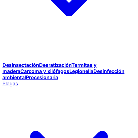
Desinsectación
Desratización
Termitas y
madera
Carcoma y xilófagos
Legionella
Desinfección
ambiental
Procesionaria
Plagas