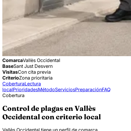
Comarca
Vallès Occidental
Base
Sant Just Desvern
Visitas
Con cita previa
Criterio
Zona prioritaria
Cobertura
Lectura
local
Prioridades
Método
Servicios
Preparación
FAQ
Cobertura
Control de plagas en Vallès
Occidental con criterio local
Vallès Occidental tiene un perfil de comarca