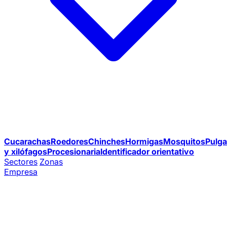
Cucarachas
Roedores
Chinches
Hormigas
Mosquitos
Pulga
y xilófagos
Procesionaria
Identificador orientativo
Sectores
Zonas
Empresa