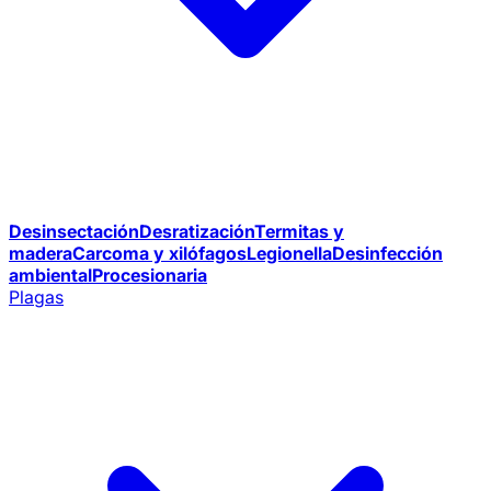
Desinsectación
Desratización
Termitas y
madera
Carcoma y xilófagos
Legionella
Desinfección
ambiental
Procesionaria
Plagas