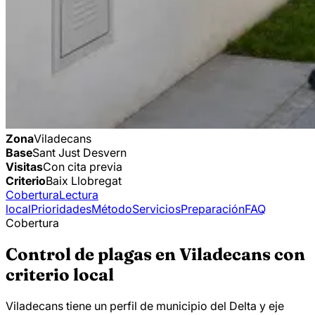
Zona
Viladecans
Base
Sant Just Desvern
Visitas
Con cita previa
Criterio
Baix Llobregat
Cobertura
Lectura
local
Prioridades
Método
Servicios
Preparación
FAQ
Cobertura
Control de plagas en Viladecans con
criterio local
Viladecans tiene un perfil de municipio del Delta y eje