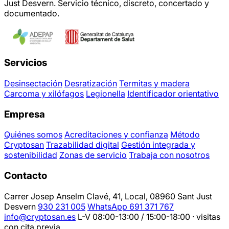
Just Desvern. Servicio técnico, discreto, concertado y
documentado.
Servicios
Desinsectación
Desratización
Termitas y madera
Carcoma y xilófagos
Legionella
Identificador orientativo
Empresa
Quiénes somos
Acreditaciones y confianza
Método
Cryptosan
Trazabilidad digital
Gestión integrada y
sostenibilidad
Zonas de servicio
Trabaja con nosotros
Contacto
Carrer Josep Anselm Clavé, 41, Local, 08960 Sant Just
Desvern
930 231 005
WhatsApp 691 371 767
info@cryptosan.es
L-V 08:00-13:00 / 15:00-18:00 · visitas
con cita previa