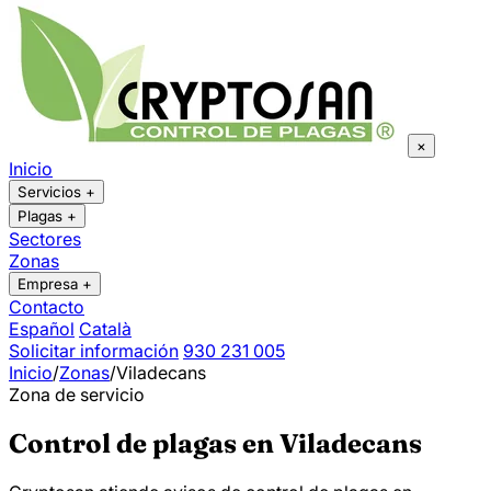
×
Inicio
Servicios
+
Plagas
+
Sectores
Zonas
Empresa
+
Contacto
Español
Català
Solicitar información
930 231 005
Inicio
/
Zonas
/
Viladecans
Zona de servicio
Control de plagas en Viladecans