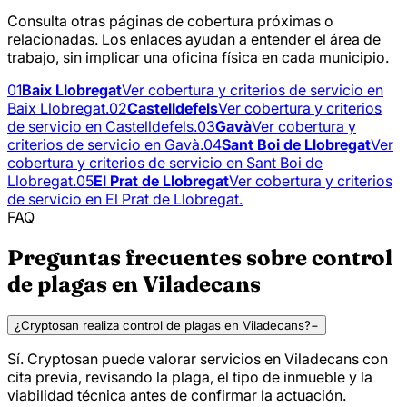
Consulta otras páginas de cobertura próximas o
relacionadas. Los enlaces ayudan a entender el área de
trabajo, sin implicar una oficina física en cada municipio.
01
Baix Llobregat
Ver cobertura y criterios de servicio en
Baix Llobregat.
02
Castelldefels
Ver cobertura y criterios
de servicio en Castelldefels.
03
Gavà
Ver cobertura y
criterios de servicio en Gavà.
04
Sant Boi de Llobregat
Ver
cobertura y criterios de servicio en Sant Boi de
Llobregat.
05
El Prat de Llobregat
Ver cobertura y criterios
de servicio en El Prat de Llobregat.
FAQ
Preguntas frecuentes sobre control
de plagas en Viladecans
¿Cryptosan realiza control de plagas en Viladecans?
−
Sí. Cryptosan puede valorar servicios en Viladecans con
cita previa, revisando la plaga, el tipo de inmueble y la
viabilidad técnica antes de confirmar la actuación.