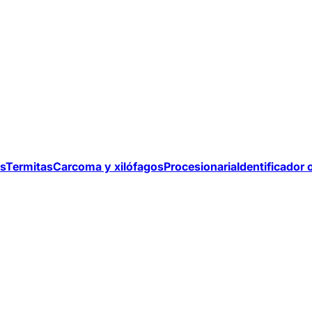
s
Termitas
Carcoma y xilófagos
Procesionaria
Identificador 