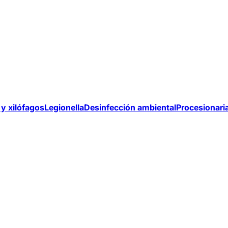
y xilófagos
Legionella
Desinfección ambiental
Procesionari