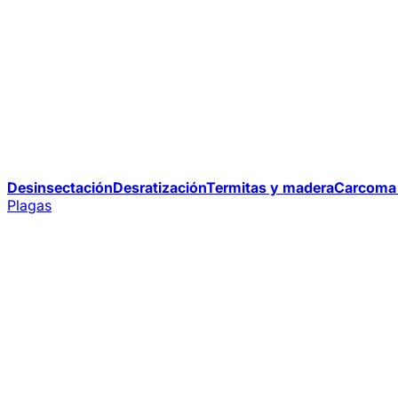
Desinsectación
Desratización
Termitas y madera
Carcoma 
Plagas