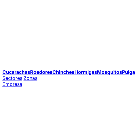
Cucarachas
Roedores
Chinches
Hormigas
Mosquitos
Pulga
Sectores
Zonas
Empresa