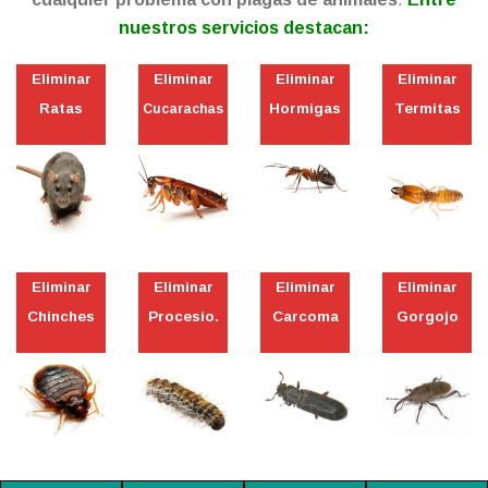
nuestros servicios destacan:
Eliminar
Eliminar
Eliminar
Eliminar
Ratas
Hormigas
Termitas
Cucarachas
Eliminar
Eliminar
Eliminar
Eliminar
Chinches
Procesio.
Carcoma
Gorgojo