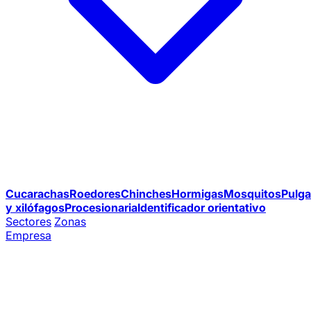
Cucarachas
Roedores
Chinches
Hormigas
Mosquitos
Pulga
y xilófagos
Procesionaria
Identificador orientativo
Sectores
Zonas
Empresa