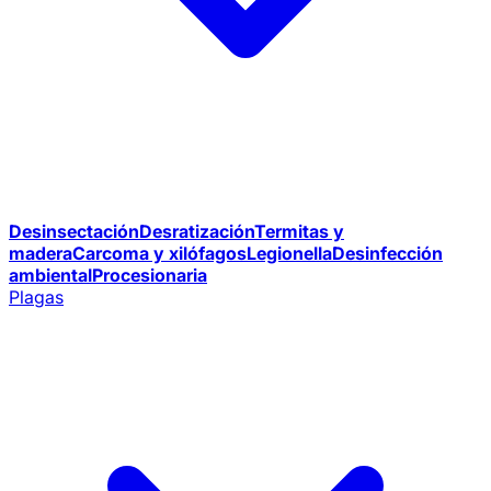
Desinsectación
Desratización
Termitas y
madera
Carcoma y xilófagos
Legionella
Desinfección
ambiental
Procesionaria
Plagas