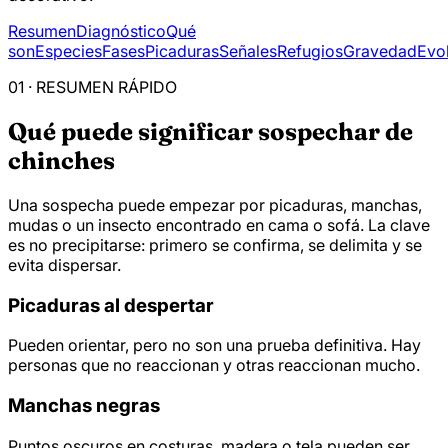
Resumen
Diagnóstico
Qué
son
Especies
Fases
Picaduras
Señales
Refugios
Gravedad
Evo
01 · RESUMEN RÁPIDO
Qué puede significar sospechar de
chinches
Una sospecha puede empezar por picaduras, manchas,
mudas o un insecto encontrado en cama o sofá. La clave
es no precipitarse: primero se confirma, se delimita y se
evita dispersar.
Picaduras al despertar
Pueden orientar, pero no son una prueba definitiva. Hay
personas que no reaccionan y otras reaccionan mucho.
Manchas negras
Puntos oscuros en costuras, madera o tela pueden ser