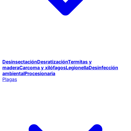
Desinsectación
Desratización
Termitas y
madera
Carcoma y xilófagos
Legionella
Desinfección
ambiental
Procesionaria
Plagas