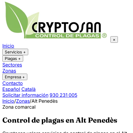
×
Inicio
Servicios
+
Plagas
+
Sectores
Zonas
Empresa
+
Contacto
Español
Català
Solicitar información
930 231 005
Inicio
/
Zonas
/
Alt Penedès
Zona comarcal
Control de plagas en Alt Penedès