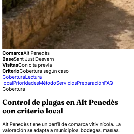
Comarca
Alt Penedès
Base
Sant Just Desvern
Visitas
Con cita previa
Criterio
Cobertura según caso
Cobertura
Lectura
local
Prioridades
Método
Servicios
Preparación
FAQ
Cobertura
Control de plagas en Alt Penedès
con criterio local
Alt Penedès tiene un perfil de comarca vitivinícola. La
valoración se adapta a municipios, bodegas, masías,