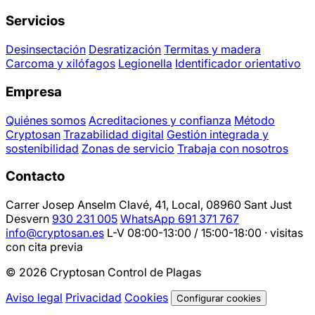
Servicios
Desinsectación
Desratización
Termitas y madera
Carcoma y xilófagos
Legionella
Identificador orientativo
Empresa
Quiénes somos
Acreditaciones y confianza
Método
Cryptosan
Trazabilidad digital
Gestión integrada y
sostenibilidad
Zonas de servicio
Trabaja con nosotros
Contacto
Carrer Josep Anselm Clavé, 41, Local, 08960 Sant Just
Desvern
930 231 005
WhatsApp 691 371 767
info@cryptosan.es
L-V 08:00-13:00 / 15:00-18:00 · visitas
con cita previa
© 2026 Cryptosan Control de Plagas
Aviso legal
Privacidad
Cookies
Configurar cookies