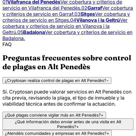
01
Vilafranca del Penedès
Ver cobertura y criterios de
servicio en Vilafranca del Penedès.
02
Garraf
Ver cobertura
y criterios de servicio en Garraf.
03
Sitges
Ver cobertura y
criterios de servicio en Sitges.
04
Vilanova i la Geltrú
Ver
cobertura y criterios de servicio en Vilanova i la
Geltrú.
05
Badalona
Ver cobertura y criterios de servicio en
Badalona.
FAQ
Preguntas frecuentes sobre control
de plagas en Alt Penedès
¿Cryptosan realiza control de plagas en Alt Penedès?
−
Sí. Cryptosan puede valorar servicios en Alt Penedès con
cita previa, revisando la plaga, el tipo de inmueble y la
viabilidad técnica antes de confirmar la actuación.
¿Qué plagas conviene vigilar más en Alt Penedès?
+
¿Qué información debo enviar antes de una visita en Alt
Penedès?
+
¿Atendéis comunidades y empresas en Alt Penedès?
+