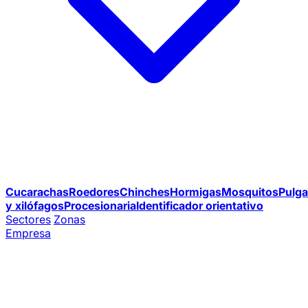
Cucarachas
Roedores
Chinches
Hormigas
Mosquitos
Pulga
y xilófagos
Procesionaria
Identificador orientativo
Sectores
Zonas
Empresa